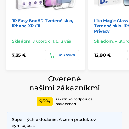
JP Easy Box 5D Tvrdené sklo,
Lito Magic Glass
Produkt je zaradený v kategóriách
iPhone XR / 11
Tvrdené sklo, iPh
Privacy
Tvrdené sklá pre iPhone 11
Skladom
,
v utorok 11. 8. u vás
Skladom
,
v utoro
Tvrdené sklá pre iPhone XR
7,35 €
12,80 €
Do košíka
Overené
našimi zákazníkmi
zákazníkov odporúča
95%
náš obchod
Super rýchle dodanie. A cena produktov
vynikajúca.