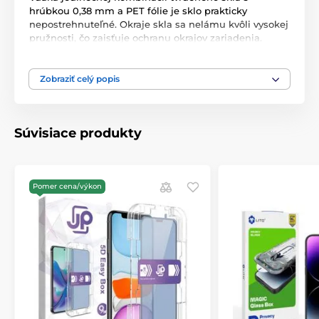
hrúbkou 0,38 mm a PET fólie je sklo prakticky
nepostrehnuteľné. Okraje skla sa nelámu kvôli vysokej
pružnosti, čo zaisťuje ochranu okrajov zariadenia.
Vynikajúca priľnavosť (lepidlo na celom povrchu)
znamená, že sa pod fóliou nehromadí prach a
nečistoty. Oleofóbny povlak zabraňuje odtlačkom
Zobraziť celý popis
prstov.
Súvisiace produkty
Pomer cena/výkon