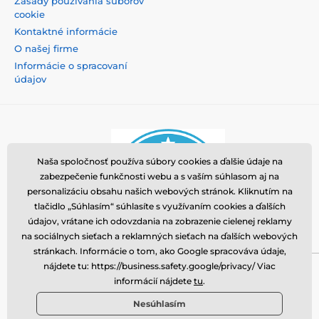
Zásady používania súborov
cookie
Kontaktné informácie
O našej firme
Informácie o spracovaní
údajov
Naša spoločnosť používa súbory cookies a ďalšie údaje na
zabezpečenie funkčnosti webu a s vaším súhlasom aj na
personalizáciu obsahu našich webových stránok. Kliknutím na
tlačidlo „Súhlasím“ súhlasíte s využívaním cookies a ďalších
údajov, vrátane ich odovzdania na zobrazenie cielenej reklamy
na sociálnych sieťach a reklamných sieťach na ďalších webových
stránkach. Informácie o tom, ako Google spracováva údaje,
nájdete tu: https://business.safety.google/privacy/ Viac
Momanio s.r.o., Okružní 361/14, 74718, Píšť, Česká
informácií nájdete
tu
.
republika, VAT: CZ09604707, info@tvrzenaskla.eu,
Nesúhlasím
+421 222 205 145