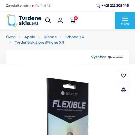
+421 222 205 145
Zavolajte nám
(Po-Pi 9-12)
0
Menu
Úvod
Apple
iPhone
iPhone XR
Tvrdené sklá pre iPhone XR
Výrobca