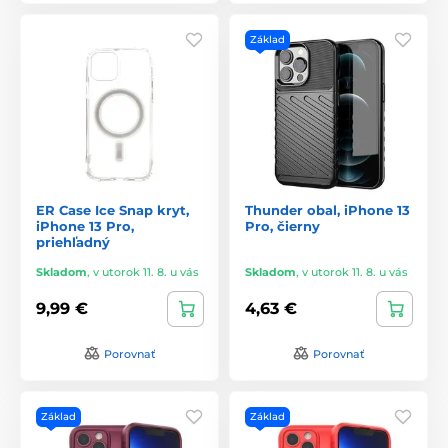
Základ
ER Case Ice Snap kryt,
Thunder obal, iPhone 13
iPhone 13 Pro,
Pro, čierny
priehľadný
Skladom
,
v utorok 11. 8. u vás
Skladom
,
v utorok 11. 8. u vás
9,99 €
4,63 €
Porovnať
Porovnať
Základ
Základ