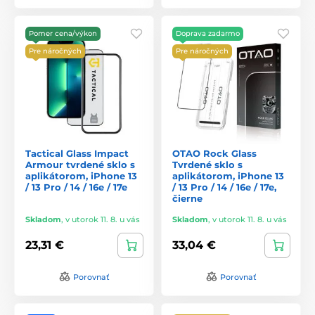
Pomer cena/výkon
Doprava zadarmo
Pre náročných
Pre náročných
Tactical Glass Impact
OTAO Rock Glass
Armour tvrdené sklo s
Tvrdené sklo s
aplikátorom, iPhone 13
aplikátorom, iPhone 13
/ 13 Pro / 14 / 16e / 17e
/ 13 Pro / 14 / 16e / 17e,
čierne
Skladom
,
v utorok 11. 8. u vás
Skladom
,
v utorok 11. 8. u vás
23,31 €
33,04 €
Porovnať
Porovnať