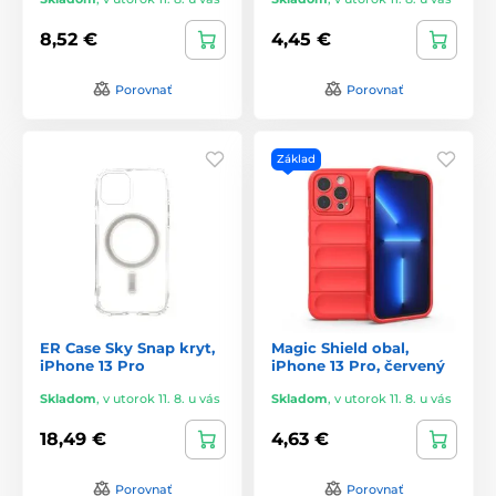
8,52 €
4,45 €
Porovnať
Porovnať
Základ
ER Case Sky Snap kryt,
Magic Shield obal,
iPhone 13 Pro
iPhone 13 Pro, červený
Skladom
,
v utorok 11. 8. u vás
Skladom
,
v utorok 11. 8. u vás
18,49 €
4,63 €
Porovnať
Porovnať