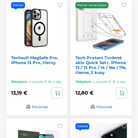
Základ
Pomer cena/výkon
Techsuit MagSafe Pro,
Tech-Protect Tvrdené
iPhone 13 Pro, čierny
sklo Quick Set+, iPhone
13 / 13 Pro / 14 / 16e / 17e,
čierne, 2 kusy
Skladom
,
v utorok 11. 8. u vás
Skladom
,
v utorok 11. 8. u vás
13,19 €
12,80 €
Porovnať
Porovnať
Základ