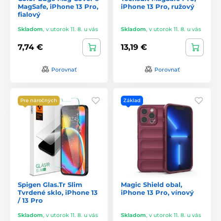
MagSafe, iPhone 13 Pro,
iPhone 13 Pro, ružový
fialový
Skladom
,
v utorok 11. 8. u vás
Skladom
,
v utorok 11. 8. u vás
7,74 €
13,19 €
Porovnať
Porovnať
Pre náročných
Základ
Spigen Glas.Tr Slim
Magic Shield obal,
Tvrdené sklo, iPhone 13
iPhone 13 Pro, vínový
/ 13 Pro
Skladom
,
v utorok 11. 8. u vás
Skladom
,
v utorok 11. 8. u vás