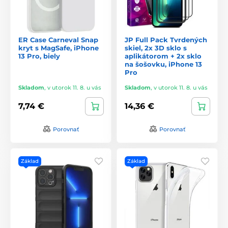
ER Case Carneval Snap
JP Full Pack Tvrdených
kryt s MagSafe, iPhone
skiel, 2x 3D sklo s
13 Pro, biely
aplikátorom + 2x sklo
na šošovku, iPhone 13
Pro
Skladom
,
v utorok 11. 8. u vás
Skladom
,
v utorok 11. 8. u vás
7,74 €
14,36 €
Porovnať
Porovnať
Základ
Základ