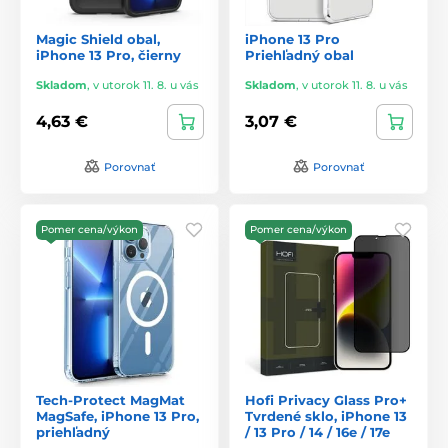
Magic Shield obal,
iPhone 13 Pro
iPhone 13 Pro, čierny
Priehľadný obal
Skladom
,
v utorok 11. 8. u vás
Skladom
,
v utorok 11. 8. u vás
4,63 €
3,07 €
Porovnať
Porovnať
Pomer cena/výkon
Pomer cena/výkon
Tech-Protect MagMat
Hofi Privacy Glass Pro+
MagSafe, iPhone 13 Pro,
Tvrdené sklo, iPhone 13
priehľadný
/ 13 Pro / 14 / 16e / 17e