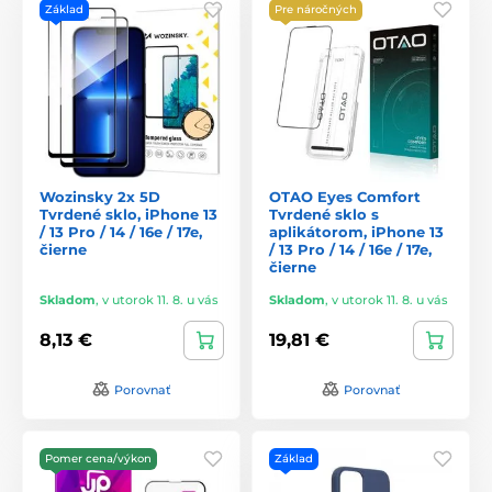
Základ
Pre náročných
Wozinsky 2x 5D
OTAO Eyes Comfort
Tvrdené sklo, iPhone 13
Tvrdené sklo s
/ 13 Pro / 14 / 16e / 17e,
aplikátorom, iPhone 13
čierne
/ 13 Pro / 14 / 16e / 17e,
čierne
Skladom
,
v utorok 11. 8. u vás
Skladom
,
v utorok 11. 8. u vás
8,13 €
19,81 €
Porovnať
Porovnať
Pomer cena/výkon
Základ