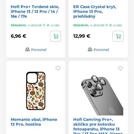
Hofi Pro+ Tvrdené sklo,
ER Case Crystal kryt,
iPhone 13 / 13 Pro / 14 /
iPhone 13 Pro,
16e / 17e
priehľadný
Skladom
,
v utorok 11. 8. u vás
Skladom
,
v utorok 11. 8. u vás
6,96 €
12,99 €
Porovnať
Porovnať
Momanio obal, iPhone
Hofi Camring Pro+,
13 Pro, hostina
sklíčko pre šošovku
fotoaparátu, iPhone 13
Pro / 13 Pro MAX, čierne