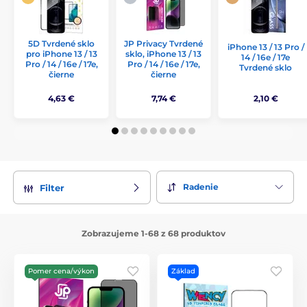
5D Tvrdené sklo
JP Privacy Tvrdené
iPhone 13 / 13 Pro /
pro iPhone 13 / 13
sklo, iPhone 13 / 13
14 / 16e / 17e
Pro / 14 / 16e / 17e,
Pro / 14 / 16e / 17e,
Tvrdené sklo
čierne
čierne
4,63 €
7,74 €
2,10 €
Radenie
Filter
Zobrazujeme 1-68 z 68 produktov
Pomer cena/výkon
Základ