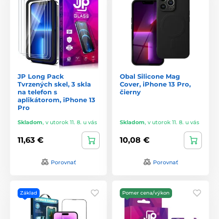
JP Long Pack
Obal Silicone Mag
Tvrzených skel, 3 skla
Cover, iPhone 13 Pro,
na telefon s
čierny
aplikátorom, iPhone 13
Pro
Skladom
,
v utorok 11. 8. u vás
Skladom
,
v utorok 11. 8. u vás
11,63 €
10,08 €
Porovnať
Porovnať
Základ
Pomer cena/výkon