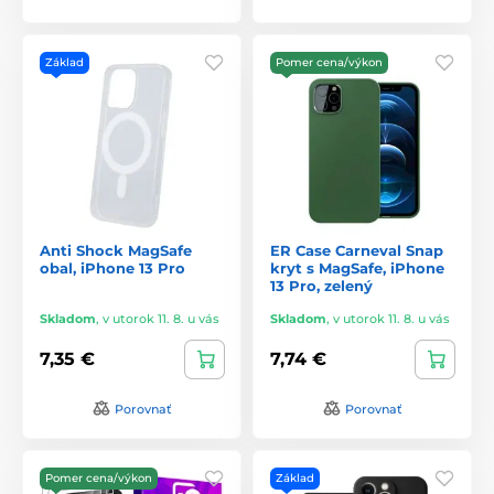
Základ
Pomer cena/výkon
Anti Shock MagSafe
ER Case Carneval Snap
obal, iPhone 13 Pro
kryt s MagSafe, iPhone
13 Pro, zelený
Skladom
,
v utorok 11. 8. u vás
Skladom
,
v utorok 11. 8. u vás
7,35 €
7,74 €
Porovnať
Porovnať
Pomer cena/výkon
Základ