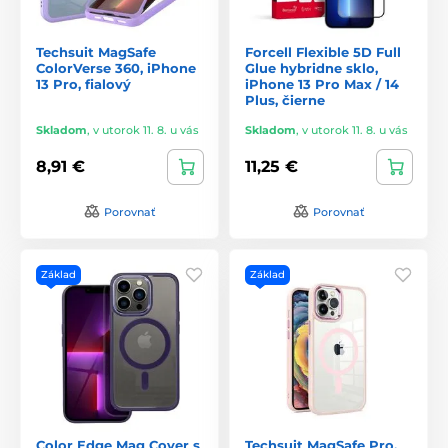
Techsuit MagSafe
Forcell Flexible 5D Full
ColorVerse 360, iPhone
Glue hybridne sklo,
13 Pro, fialový
iPhone 13 Pro Max / 14
Plus, čierne
Skladom
,
v utorok 11. 8. u vás
Skladom
,
v utorok 11. 8. u vás
8,91 €
11,25 €
Porovnať
Porovnať
Základ
Základ
Color Edge Mag Cover s
Techsuit MagSafe Pro,