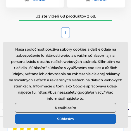
Už ste videli 68 produktov z 68.
1
Overené
Naša spoločnosť používa súbory cookies a ďalšie údaje na
zabezpečenie funkčnosti webu a s vaším súhlasom aj na
našimi zákazníkmi
personalizáciu obsahu našich webových stránok. Kliknutím na
tlačidlo „Súhlasím“ súhlasíte s využívaním cookies a ďalších
zákazníkov odporúča
95%
údajov, vrátane ich odovzdania na zobrazenie cielenej reklamy
náš obchod
na sociálnych sieťach a reklamných sieťach na ďalších webových
stránkach. Informácie o tom, ako Google spracováva údaje,
Super rýchle dodanie. A cena produktov
nájdete tu: https://business.safety.google/privacy/ Viac
vynikajúca.
informácií nájdete
tu
.
Nesúhlasím
Overený zákazník, 8. 8. 2026
Súhlasím