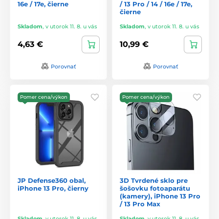
16e / 17e, čierne
/ 13 Pro / 14 / 16e / 17e,
čierne
Skladom
,
v utorok 11. 8. u vás
Skladom
,
v utorok 11. 8. u vás
4,63 €
10,99 €
Porovnať
Porovnať
Pomer cena/výkon
Pomer cena/výkon
JP Defense360 obal,
3D Tvrdené sklo pre
iPhone 13 Pro, čierny
šošovku fotoaparátu
(kamery), iPhone 13 Pro
/ 13 Pro Max
Skladom
,
v utorok 11. 8. u vás
Skladom
,
v utorok 11. 8. u vás