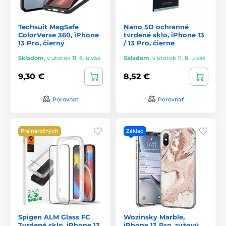
Techsuit MagSafe
Nano 5D ochranné
ColorVerse 360, iPhone
tvrdené sklo, iPhone 13
13 Pro, čierny
/ 13 Pro, čierne
Skladom
,
v utorok 11. 8. u vás
Skladom
,
v utorok 11. 8. u vás
9,30 €
8,52 €
Porovnať
Porovnať
Pre náročných
Základ
Spigen ALM Glass FC
Wozinsky Marble,
Tvrdené sklo, iPhone 13
iPhone 13 Pro, ružový