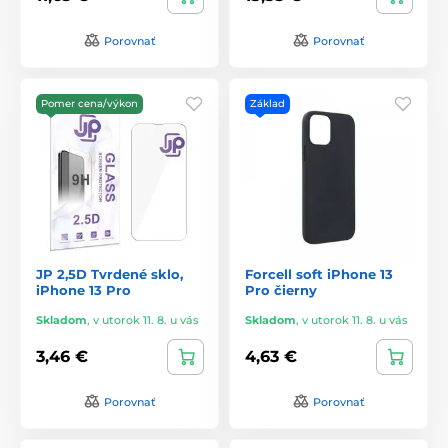
Porovnať
Porovnať
Pomer cena/výkon
Základ
JP 2,5D Tvrdené sklo,
Forcell soft iPhone 13
iPhone 13 Pro
Pro čierny
Skladom
,
v utorok 11. 8. u vás
Skladom
,
v utorok 11. 8. u vás
3,46 €
4,63 €
Porovnať
Porovnať