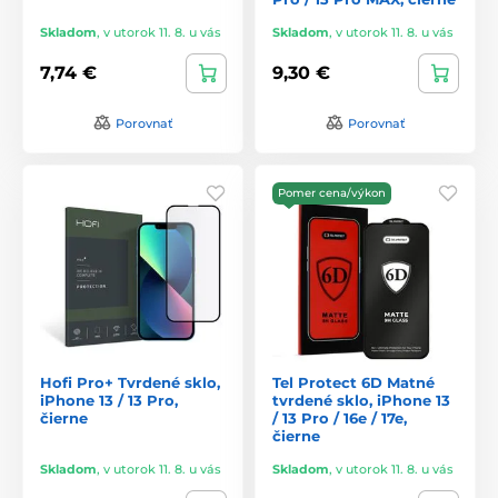
Skladom
,
v utorok 11. 8. u vás
Skladom
,
v utorok 11. 8. u vás
7,74 €
9,30 €
Porovnať
Porovnať
Pomer cena/výkon
Hofi Pro+ Tvrdené sklo,
Tel Protect 6D Matné
iPhone 13 / 13 Pro,
tvrdené sklo, iPhone 13
čierne
/ 13 Pro / 16e / 17e,
čierne
Skladom
,
v utorok 11. 8. u vás
Skladom
,
v utorok 11. 8. u vás