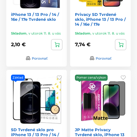
iPhone 13 / 13 Pro / 14 /
Privacy 5D Tvrdené
16e / 17e Tvrdené sklo
sklo, iPhone 13 / 13 Pro /
14 / 16e / 17e
Skladom
,
v utorok 11. 8. u vás
Skladom
,
v utorok 11. 8. u vás
2,10 €
7,74 €
Porovnať
Porovnať
Základ
Pomer cena/výkon
5D Tvrdené sklo pro
JP Matte Privacy
iPhone 13 / 13 Pro / 14 /
Tvrdené sklo, iPhone 13