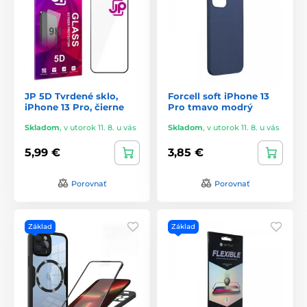
JP 5D Tvrdené sklo,
Forcell soft iPhone 13
iPhone 13 Pro, čierne
Pro tmavo modrý
Skladom
,
v utorok 11. 8. u vás
Skladom
,
v utorok 11. 8. u vás
5,99 €
3,85 €
Porovnať
Porovnať
Základ
Základ