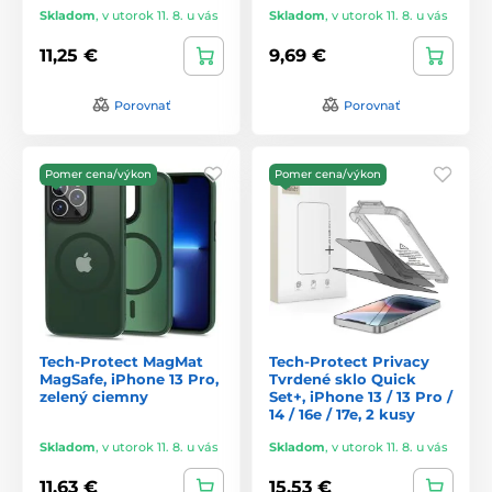
Skladom
,
v utorok 11. 8. u vás
Skladom
,
v utorok 11. 8. u vás
11,25 €
9,69 €
Porovnať
Porovnať
Pomer cena/výkon
Pomer cena/výkon
Tech-Protect MagMat
Tech-Protect Privacy
MagSafe, iPhone 13 Pro,
Tvrdené sklo Quick
zelený ciemny
Set+, iPhone 13 / 13 Pro /
14 / 16e / 17e, 2 kusy
Skladom
,
v utorok 11. 8. u vás
Skladom
,
v utorok 11. 8. u vás
11,63 €
15,53 €