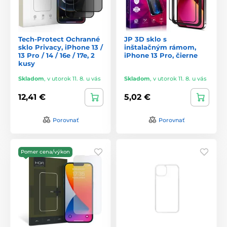
Tech-Protect Ochranné
JP 3D sklo s
sklo Privacy, iPhone 13 /
inštalačným rámom,
13 Pro / 14 / 16e / 17e, 2
iPhone 13 Pro, čierne
kusy
Skladom
,
v utorok 11. 8. u vás
Skladom
,
v utorok 11. 8. u vás
12,41 €
5,02 €
Porovnať
Porovnať
Pomer cena/výkon