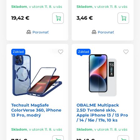
Skladom
,
v utorok 11. 8. u vás
Skladom
,
v utorok 11. 8. u vás
19,42 €
3,46 €
Porovnať
Porovnať
Základ
Základ
Techsuit MagSafe
OBAL:ME Multipack
ColorVerse 360, iPhone
2.5D Tvrdené sklo,
13 Pro, modrý
Apple iPhone 13 / 13 Pro
/ 14 / 16e / 17e, 10 ks
Skladom
,
v utorok 11. 8. u vás
Skladom
,
v utorok 11. 8. u vás