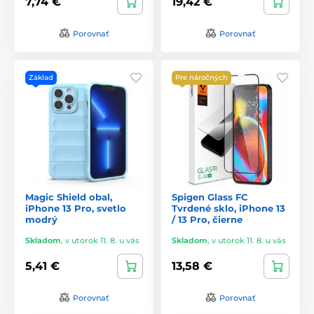
7,74 €
19,42 €
Porovnať
Porovnať
Základ
Pre náročných
Magic Shield obal,
Spigen Glass FC
iPhone 13 Pro, svetlo
Tvrdené sklo, iPhone 13
modrý
/ 13 Pro, čierne
Skladom
,
v utorok 11. 8. u vás
Skladom
,
v utorok 11. 8. u vás
5,41 €
13,58 €
Porovnať
Porovnať