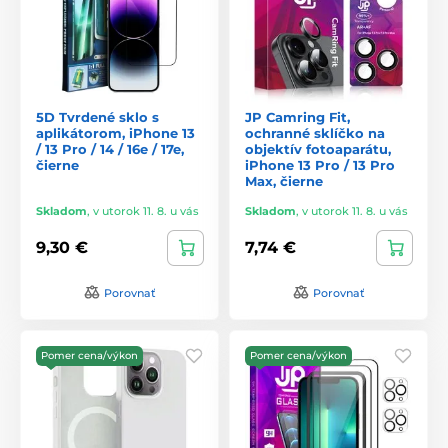
5D Tvrdené sklo s
JP Camring Fit,
aplikátorom, iPhone 13
ochranné sklíčko na
/ 13 Pro / 14 / 16e / 17e,
objektív fotoaparátu,
čierne
iPhone 13 Pro / 13 Pro
Max, čierne
Skladom
,
v utorok 11. 8. u vás
Skladom
,
v utorok 11. 8. u vás
9,30 €
7,74 €
Porovnať
Porovnať
Pomer cena/výkon
Pomer cena/výkon