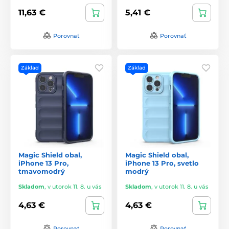
11,63 €
5,41 €
Porovnať
Porovnať
Základ
Základ
Magic Shield obal,
Magic Shield obal,
iPhone 13 Pro,
iPhone 13 Pro, svetlo
tmavomodrý
modrý
Skladom
,
v utorok 11. 8. u vás
Skladom
,
v utorok 11. 8. u vás
4,63 €
4,63 €
Porovnať
Porovnať