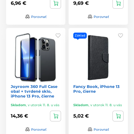
6,96 €
9,69 €
Porovnať
Porovnať
Základ
Joyroom 360 Full Case
Fancy Book, iPhone 13
obal + tvrdené sklo,
Pro, čierne
iPhone 13 Pro, čierne
Skladom
,
v utorok 11. 8. u vás
Skladom
,
v utorok 11. 8. u vás
14,36 €
5,02 €
Porovnať
Porovnať