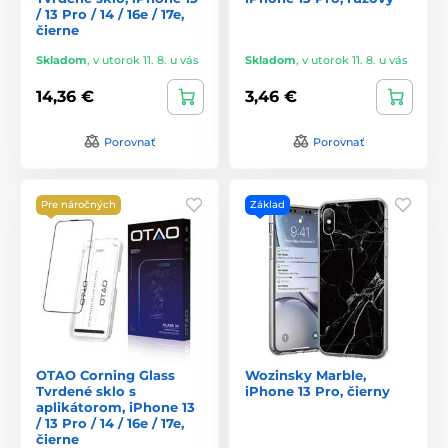
/ 13 Pro / 14 / 16e / 17e,
čierne
Skladom
,
v utorok 11. 8. u vás
Skladom
,
v utorok 11. 8. u vás
14,36 €
3,46 €
Porovnať
Porovnať
Pre náročných
Základ
OTAO Corning Glass
Wozinsky Marble,
Tvrdené sklo s
iPhone 13 Pro, čierny
aplikátorom, iPhone 13
/ 13 Pro / 14 / 16e / 17e,
čierne