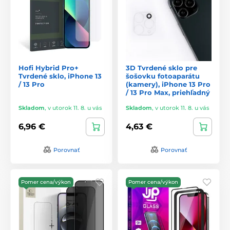
Hofi Hybrid Pro+
3D Tvrdené sklo pre
Tvrdené sklo, iPhone 13
šošovku fotoaparátu
/ 13 Pro
(kamery), iPhone 13 Pro
/ 13 Pro Max, priehľadný
Skladom
,
v utorok 11. 8. u vás
Skladom
,
v utorok 11. 8. u vás
6,96 €
4,63 €
Porovnať
Porovnať
Pomer cena/výkon
Pomer cena/výkon