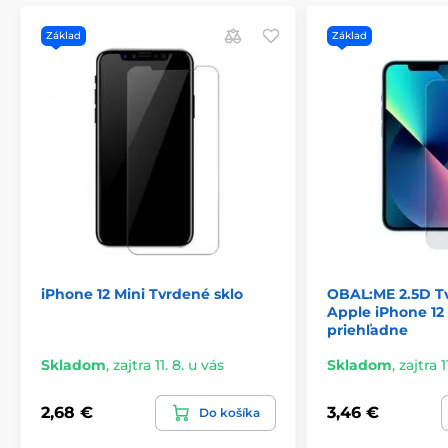
Základ
Základ
iPhone 12 Mini Tvrdené sklo
OBAL:ME 2.5D Tv
Apple iPhone 12 
priehľadne
Skladom
,
zajtra 11. 8. u vás
Skladom
,
zajtra 1
2,68 €
3,46 €
Do košíka