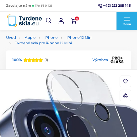
+421 222 205 145
Zavolajte nám
(Po-Pi 9-12)
0
Menu
Úvod
Apple
iPhone
iPhone 12 Mini
Tvrdené sklá pre iPhone 12 Mini
100%
(1)
Výrobca