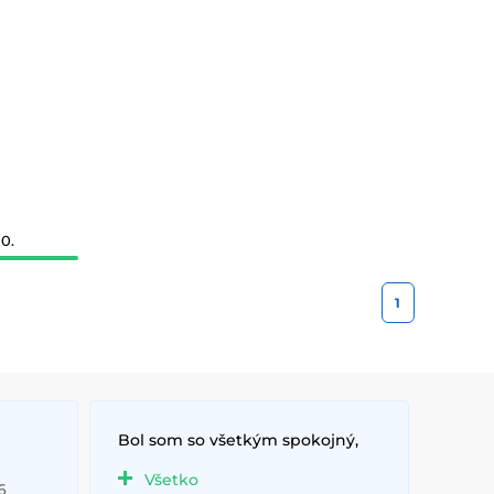
0.
1
Bol som so všetkým spokojný,
Všetko
6