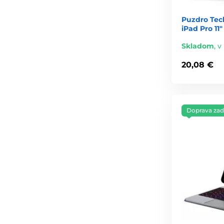
Puzdro Tec
iPad Pro 11"
Skladom
,
v
20,08 €
Doprava za