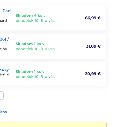
 iPad
Skladom 4 ks
v
66,99 €
pondelok 10. 8. u vás
oard
26) /
Skladom 1 ks
v
31,09 €
pondelok 10. 8. u vás
t pri
 kusy
Skladom 1 ks
v
20,99 €
ami s
pondelok 10. 8. u vás
ieho