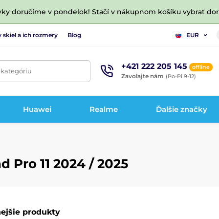
vky doručíme v pondelok! Stačí v nákupnom košíku vybrať do
 skiel a ich rozmery
Blog
EUR
+421 222 205 145
offline
 kategóriu
Zavolajte nám
(Po-Pi 9-12)
Huawei
Realme
Ďalšie značky
d Pro 11 2024 / 2025
ejšie produkty