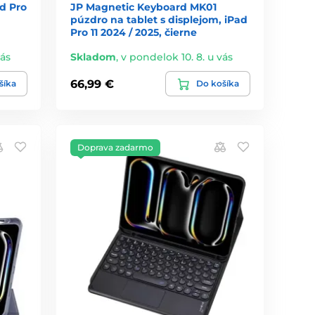
ad Pro
JP Magnetic Keyboard MK01
púzdro na tablet s displejom, iPad
Pro 11 2024 / 2025, čierne
vás
Skladom
,
v pondelok 10. 8. u vás
66,99 €
šíka
Do košíka
Doprava zadarmo