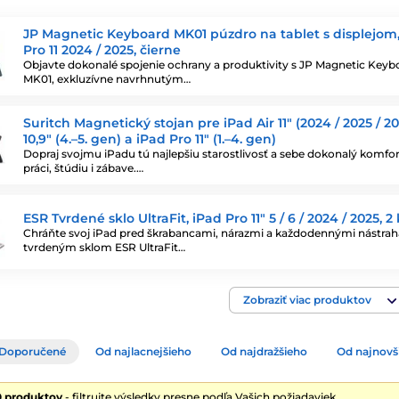
JP Magnetic Keyboard MK01 púzdro na tablet s displejom,
Pro 11 2024 / 2025, čierne
Objavte dokonalé spojenie ochrany a produktivity s JP Magnetic Keyb
MK01, exkluzívne navrhnutým…
Suritch Magnetický stojan pre iPad Air 11″ (2024 / 2025 / 20
10,9″ (4.–5. gen) a iPad Pro 11″ (1.–4. gen)
Dopraj svojmu iPadu tú najlepšiu starostlivosť a sebe dokonalý komfor
práci, štúdiu i zábave.…
ESR Tvrdené sklo UltraFit, iPad Pro 11" 5 / 6 / 2024 / 2025, 2
Chráňte svoj iPad pred škrabancami, nárazmi a každodennými nástrah
tvrdeným sklom ESR UltraFit…
Zobraziť viac produktov
Doporučené
Od najlacnejšieho
Od najdražšieho
Od najnovš
0 produktov
- filtrujte výsledky presne podľa Vašich požiadaviek.