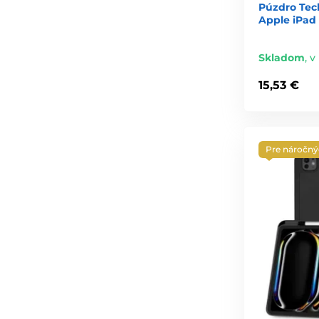
Púzdro Tec
Apple iPad P
Skladom
,
v
15,53 €
Pre náročn