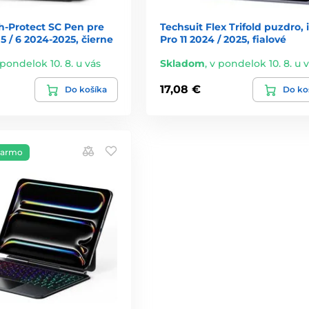
h-Protect SC Pen pre
Techsuit Flex Trifold puzdro, 
 5 / 6 2024-2025, čierne
Pro 11 2024 / 2025, fialové
 pondelok 10. 8. u vás
Skladom
,
v pondelok 10. 8. u 
17,08 €
Do košíka
Do ko
darmo