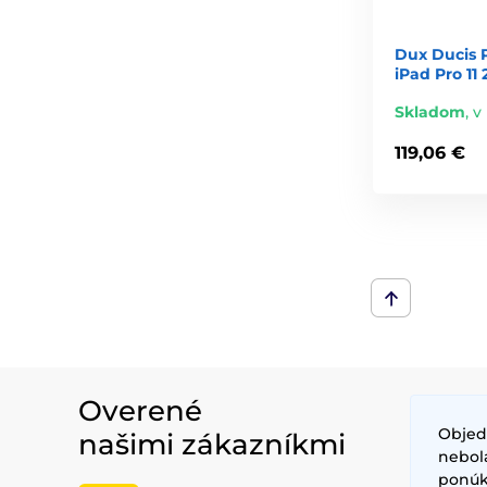
Dux Ducis P
iPad Pro 11 
Skladom
,
v
119,06 €
Overené
Objed
našimi zákazníkmi
nebol
ponúkl