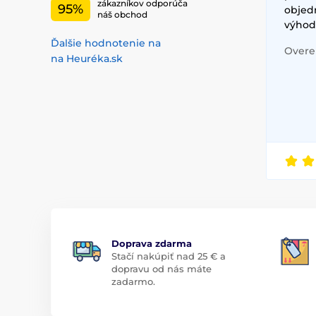
zákazníkov odporúča
95%
objed
náš obchod
výhod
Ďalšie hodnotenie na
Overen
na Heuréka.sk
Doprava zdarma
Stačí nakúpiť nad 25 € a
dopravu od nás máte
zadarmo.