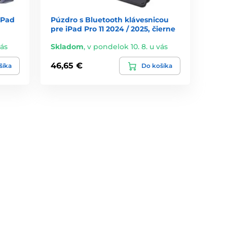
iPad
Púzdro s Bluetooth klávesnicou
pre iPad Pro 11 2024 / 2025, čierne
vás
Skladom
,
v pondelok 10. 8. u vás
46,65 €
šíka
Do košíka