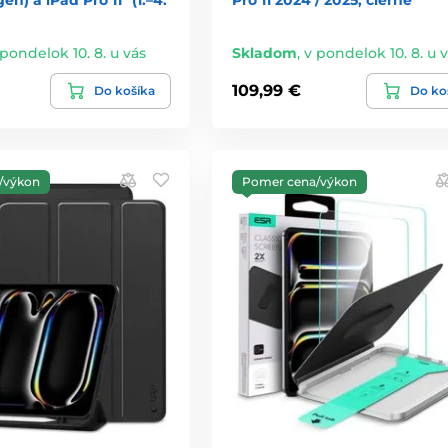
 pondelok 10. 8. u vás
Skladom
,
v pondelok 10. 8. u 
109,99 €
Do košíka
Do ko
/výkon
Pomer cena/výkon