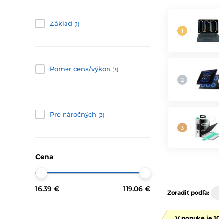
Základ
(1)
Pomer cena/výkon
(3)
Pre náročných
(3)
Cena
16.39 €
119.06 €
Zoradiť podľa:
V ponuke je 1