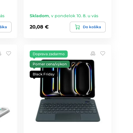
vás
Skladom
,
v pondelok 10. 8. u vás
20,08 €
šíka
Do košíka
Doprava zadarmo
Pomer cena/výkon
Black Friday