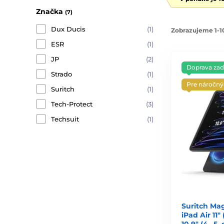
Značka
(7)
Dux Ducis
(1)
Zobrazujeme 1-10
ESR
(1)
JP
(2)
Doprava za
Strado
(1)
Pre náročn
Suritch
(1)
Tech-Protect
(3)
Techsuit
(1)
Suritch Mag
iPad Air 11″
10,9″ (4.–5. 