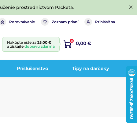
ručenie prostredníctvom Packeta.
Porovnávanie
Zoznam prianí
Prihlásiť sa
0
Nakúpte ešte za
25,00 €
0,00 €
a získajte
dopravu zdarma
Príslušenstvo
Tipy na darčeky