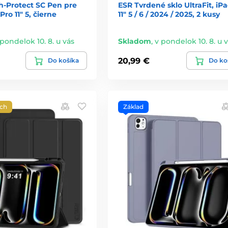
h-Protect SC Pen pre
ESR Tvrdené sklo UltraFit, iP
ro 11" 5, čierne
11" 5 / 6 / 2024 / 2025, 2 kusy
 pondelok 10. 8. u vás
Skladom
,
v pondelok 10. 8. u 
20,99 €
Do košíka
Do ko
ých
Základ