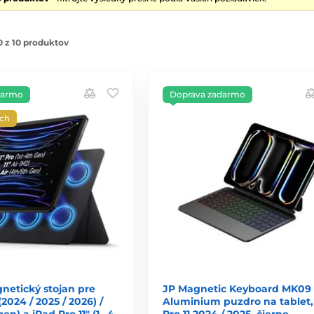
 z 10 produktov
darmo
Doprava zadarmo
ých
netický stojan pre
JP Magnetic Keyboard MK09
 (2024 / 2025 / 2026) /
Aluminium puzdro na tablet,
gen) a iPad Pro 11″ (1.–4.
Pro 11 2024 / 2025, čierne