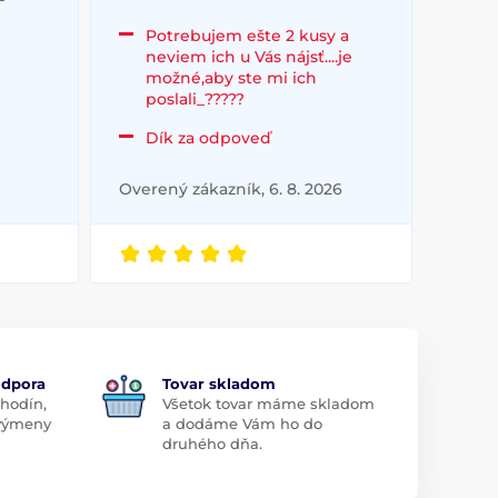
Potrebujem ešte 2 kusy a
neviem ich u Vás nájsť....je
možné,aby ste mi ich
poslali_?????
Dík za odpoveď
Overený zákazník, 6. 8. 2026
odpora
Tovar skladom
 hodín,
Všetok tovar máme skladom
 výmeny
a dodáme Vám ho do
druhého dňa.