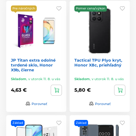
Pre náročných
Pomer cena/výkon
JP Titan extra odolné
Tactical TPU Plyo kryt,
tvrdené sklo, Honor
Honor X8c, priehľadný
X9b, čierne
Skladom
,
v utorok 11. 8. u vás
Skladom
,
v utorok 11. 8. u vás
4,63 €
5,80 €
Porovnať
Porovnať
Základ
Základ