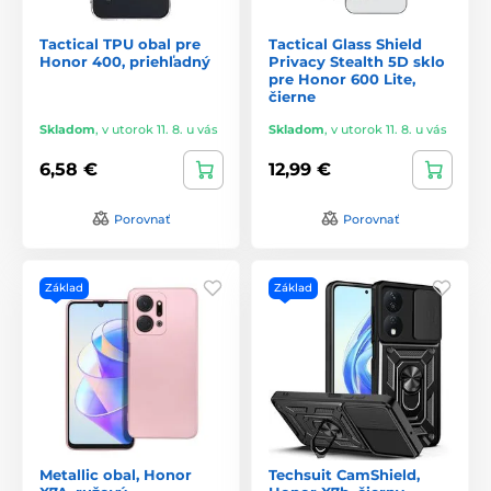
Tactical TPU obal pre
Tactical Glass Shield
Honor 400, priehľadný
Privacy Stealth 5D sklo
pre Honor 600 Lite,
čierne
Skladom
,
v utorok 11. 8. u vás
Skladom
,
v utorok 11. 8. u vás
6,58 €
12,99 €
Porovnať
Porovnať
Základ
Základ
Metallic obal, Honor
Techsuit CamShield,