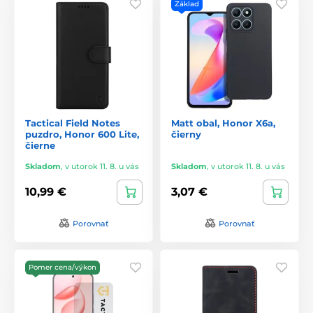
Základ
Tactical Field Notes
Matt obal, Honor X6a,
puzdro, Honor 600 Lite,
čierny
čierne
Skladom
,
v utorok 11. 8. u vás
Skladom
,
v utorok 11. 8. u vás
10,99 €
3,07 €
Porovnať
Porovnať
Pomer cena/výkon