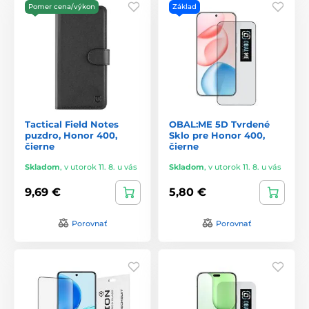
Pomer cena/výkon
Základ
Tactical Field Notes
OBAL:ME 5D Tvrdené
puzdro, Honor 400,
Sklo pre Honor 400,
čierne
čierne
Skladom
,
v utorok 11. 8. u vás
Skladom
,
v utorok 11. 8. u vás
9,69 €
5,80 €
Porovnať
Porovnať