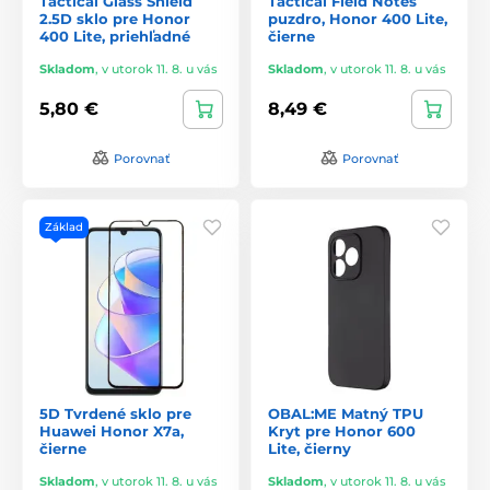
Tactical Glass Shield
Tactical Field Notes
2.5D sklo pre Honor
puzdro, Honor 400 Lite,
400 Lite, priehľadné
čierne
Skladom
,
v utorok 11. 8. u vás
Skladom
,
v utorok 11. 8. u vás
5,80 €
8,49 €
Porovnať
Porovnať
Základ
5D Tvrdené sklo pre
OBAL:ME Matný TPU
Huawei Honor X7a,
Kryt pre Honor 600
čierne
Lite, čierny
Skladom
,
v utorok 11. 8. u vás
Skladom
,
v utorok 11. 8. u vás