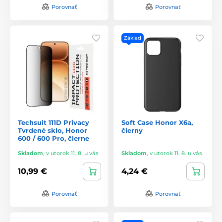
Porovnať
Porovnať
Základ
Techsuit 111D Privacy
Soft Case Honor X6a,
Tvrdené sklo, Honor
čierny
600 / 600 Pro, čierne
Skladom
,
v utorok 11. 8. u vás
Skladom
,
v utorok 11. 8. u vás
10,99 €
4,24 €
Porovnať
Porovnať