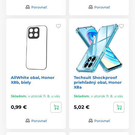
Porovnať
Porovnať
AllWhite obal, Honor
Techsuit Shockproof
X8b, biely
priehľadný obal, Honor
X8a
Skladom
,
v utorok 11. 8. u vás
Skladom
,
v utorok 11. 8. u vás
0,99 €
5,02 €
Porovnať
Porovnať