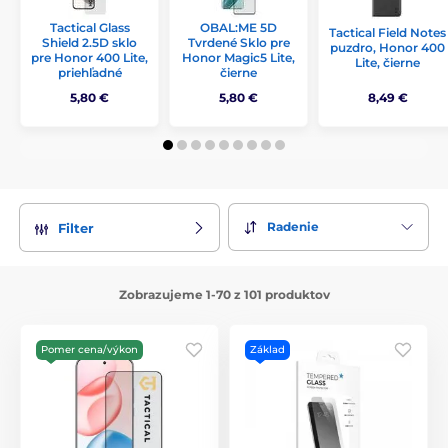
Tactical Glass
OBAL:ME 5D
Tactical Field Notes
Shield 2.5D sklo
Tvrdené Sklo pre
puzdro, Honor 400
pre Honor 400 Lite,
Honor Magic5 Lite,
Lite, čierne
priehľadné
čierne
5,80 €
5,80 €
8,49 €
Radenie
Filter
Zobrazujeme 1-70 z 101 produktov
Pomer cena/výkon
Základ