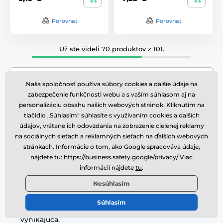
Porovnať
Porovnať
Už ste videli 70 produktov z 101.
Zobraziť ďalšie produkty
Naša spoločnosť používa súbory cookies a ďalšie údaje na
zabezpečenie funkčnosti webu a s vaším súhlasom aj na
personalizáciu obsahu našich webových stránok. Kliknutím na
1
2
tlačidlo „Súhlasím“ súhlasíte s využívaním cookies a ďalších
údajov, vrátane ich odovzdania na zobrazenie cielenej reklamy
Overené
na sociálnych sieťach a reklamných sieťach na ďalších webových
stránkach. Informácie o tom, ako Google spracováva údaje,
našimi zákazníkmi
nájdete tu: https://business.safety.google/privacy/ Viac
informácií nájdete
tu
.
zákazníkov odporúča
95%
náš obchod
Nesúhlasím
Súhlasím
Super rýchle dodanie. A cena produktov
vynikajúca.