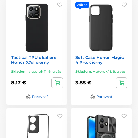
Základ
Tactical TPU obal pre
Soft Case Honor Magic
Honor X7d, čierny
4 Pro, čierny
Skladom
,
v utorok 11. 8. u vás
Skladom
,
v utorok 11. 8. u vás
8,17 €
3,85 €
Porovnať
Porovnať