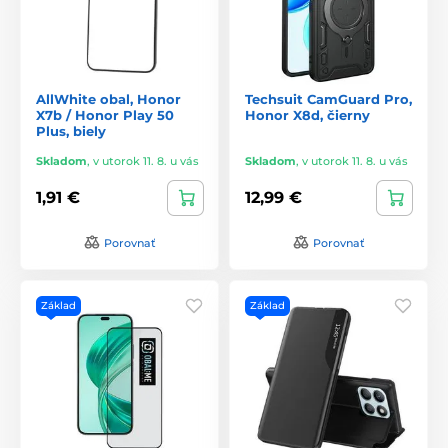
AllWhite obal, Honor
Techsuit CamGuard Pro,
X7b / Honor Play 50
Honor X8d, čierny
Plus, biely
Skladom
,
v utorok 11. 8. u vás
Skladom
,
v utorok 11. 8. u vás
1,91 €
12,99 €
Porovnať
Porovnať
Základ
Základ