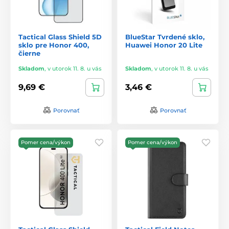
Tactical Glass Shield 5D
BlueStar Tvrdené sklo,
sklo pre Honor 400,
Huawei Honor 20 Lite
čierne
Skladom
,
v utorok 11. 8. u vás
Skladom
,
v utorok 11. 8. u vás
9,69 €
3,46 €
Porovnať
Porovnať
Pomer cena/výkon
Pomer cena/výkon