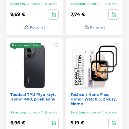
Skladom
,
v utorok 11. 8. u vás
Skladom
,
v utorok 11. 8. u vás
9,69 €
7,74 €
Porovnať
Porovnať
Pomer cena/výkon
Tactical TPU Plyo kryt,
Techsuit Nano Flex,
Honor 400, priehľadný
Honor Watch 5, 2 kusy,
čierne
Skladom
,
v utorok 11. 8. u vás
Skladom
,
v utorok 11. 8. u vás
6,96 €
5,19 €