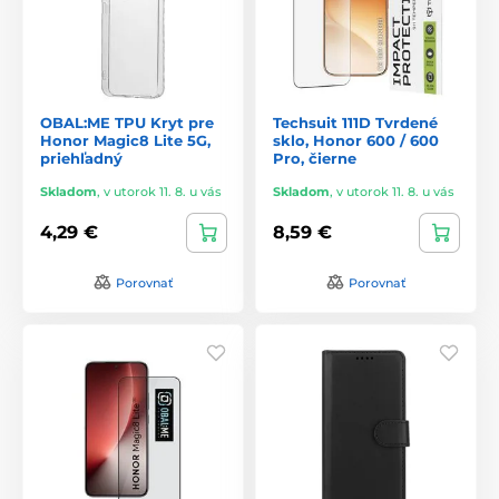
OBAL:ME TPU Kryt pre
Techsuit 111D Tvrdené
Honor Magic8 Lite 5G,
sklo, Honor 600 / 600
priehľadný
Pro, čierne
Skladom
,
v utorok 11. 8. u vás
Skladom
,
v utorok 11. 8. u vás
4,29 €
8,59 €
Porovnať
Porovnať