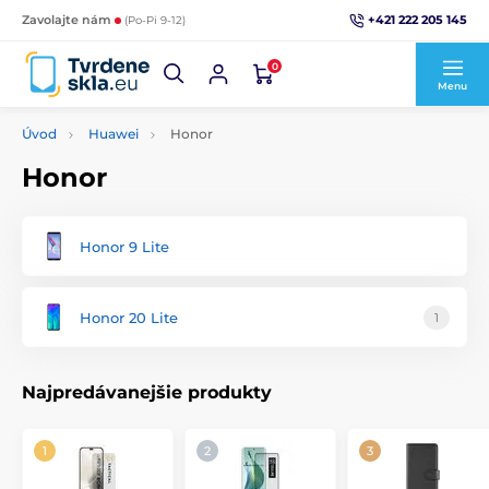
+421 222 205 145
Zavolajte nám
(Po-Pi 9-12)
0
Menu
Úvod
Huawei
Honor
Honor
Honor 9 Lite
Honor 20 Lite
1
Najpredávanejšie produkty