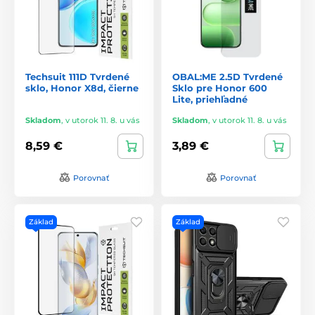
Techsuit 111D Tvrdené
OBAL:ME 2.5D Tvrdené
sklo, Honor X8d, čierne
Sklo pre Honor 600
Lite, priehľadné
Skladom
,
v utorok 11. 8. u vás
Skladom
,
v utorok 11. 8. u vás
8,59 €
3,89 €
Porovnať
Porovnať
Základ
Základ