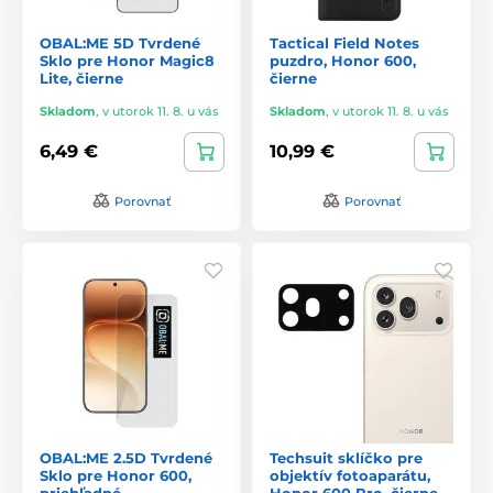
OBAL:ME 5D Tvrdené
Tactical Field Notes
Sklo pre Honor Magic8
puzdro, Honor 600,
Lite, čierne
čierne
Skladom
,
v utorok 11. 8. u vás
Skladom
,
v utorok 11. 8. u vás
6,49 €
10,99 €
Porovnať
Porovnať
OBAL:ME 2.5D Tvrdené
Techsuit sklíčko pre
Sklo pre Honor 600,
objektív fotoaparátu,
priehľadné
Honor 600 Pro, čierne