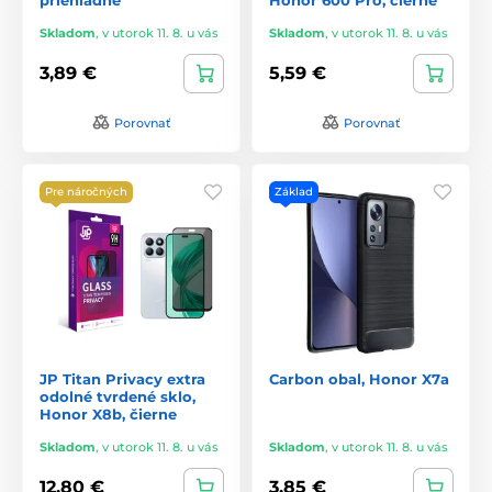
Skladom
,
v utorok 11. 8. u vás
Skladom
,
v utorok 11. 8. u vás
3,89 €
5,59 €
Porovnať
Porovnať
Pre náročných
Základ
JP Titan Privacy extra
Carbon obal, Honor X7a
odolné tvrdené sklo,
Honor X8b, čierne
Skladom
,
v utorok 11. 8. u vás
Skladom
,
v utorok 11. 8. u vás
12,80 €
3,85 €