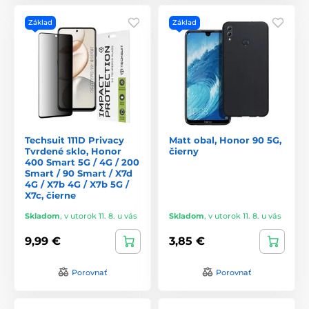
Základ
Základ
Techsuit 111D Privacy
Matt obal, Honor 90 5G,
Tvrdené sklo, Honor
čierny
400 Smart 5G / 4G / 200
Smart / 90 Smart / X7d
4G / X7b 4G / X7b 5G /
X7c, čierne
Skladom
,
v utorok 11. 8. u vás
Skladom
,
v utorok 11. 8. u vás
9,99 €
3,85 €
Porovnať
Porovnať