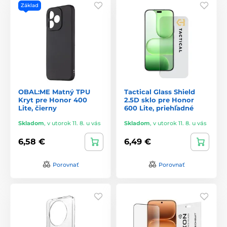
Základ
OBAL:ME Matný TPU
Tactical Glass Shield
Kryt pre Honor 400
2.5D sklo pre Honor
Lite, čierny
600 Lite, priehľadné
Skladom
,
v utorok 11. 8. u vás
Skladom
,
v utorok 11. 8. u vás
6,58 €
6,49 €
Porovnať
Porovnať