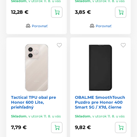
Skladom
,
v utorok 11. 8. u vás
Skladom
,
v utorok 11. 8. u vás
12,28 €
3,85 €
Porovnať
Porovnať
Tactical TPU obal pre
OBAL:ME SmoothTouch
Honor 600 Lite,
Puzdro pre Honor 400
priehľadný
Smart 5G / X7d, čierne
Skladom
,
v utorok 11. 8. u vás
Skladom
,
v utorok 11. 8. u vás
7,79 €
9,82 €