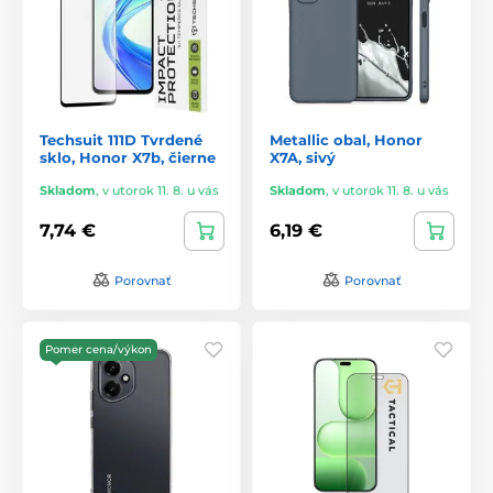
Techsuit 111D Tvrdené
Metallic obal, Honor
sklo, Honor X7b, čierne
X7A, sivý
Skladom
,
v utorok 11. 8. u vás
Skladom
,
v utorok 11. 8. u vás
7,74 €
6,19 €
Porovnať
Porovnať
Pomer cena/výkon