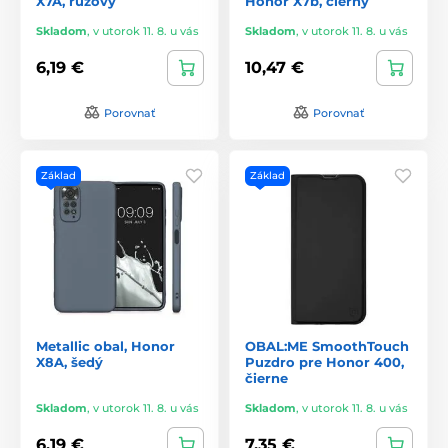
X7A, ružový
Honor X7b, čierny
Skladom
,
v utorok 11. 8. u vás
Skladom
,
v utorok 11. 8. u vás
6,19 €
10,47 €
Porovnať
Porovnať
Základ
Základ
Metallic obal, Honor
OBAL:ME SmoothTouch
X8A, šedý
Puzdro pre Honor 400,
čierne
Skladom
,
v utorok 11. 8. u vás
Skladom
,
v utorok 11. 8. u vás
6,19 €
7,35 €