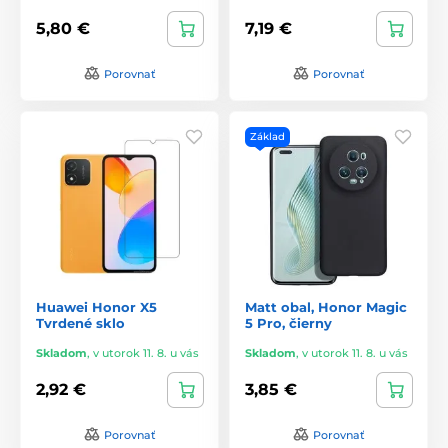
5,80 €
7,19 €
Porovnať
Porovnať
Základ
Huawei Honor X5
Matt obal, Honor Magic
Tvrdené sklo
5 Pro, čierny
Skladom
,
v utorok 11. 8. u vás
Skladom
,
v utorok 11. 8. u vás
2,92 €
3,85 €
Porovnať
Porovnať