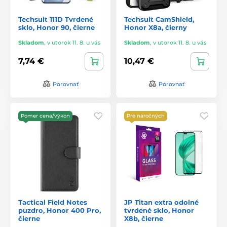
Techsuit 111D Tvrdené
Techsuit CamShield,
sklo, Honor 90, čierne
Honor X8a, čierny
Skladom
,
v utorok 11. 8. u vás
Skladom
,
v utorok 11. 8. u vás
7,74 €
10,47 €
Porovnať
Porovnať
Pomer cena/výkon
Pre náročných
Tactical Field Notes
JP Titan extra odolné
puzdro, Honor 400 Pro,
tvrdené sklo, Honor
čierne
X8b, čierne