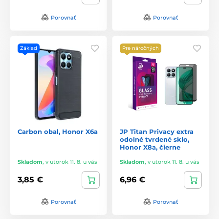
Porovnať
Porovnať
Základ
Pre náročných
Carbon obal, Honor X6a
JP Titan Privacy extra
odolné tvrdené sklo,
Honor X8a, čierne
Skladom
,
v utorok 11. 8. u vás
Skladom
,
v utorok 11. 8. u vás
3,85 €
6,96 €
Porovnať
Porovnať