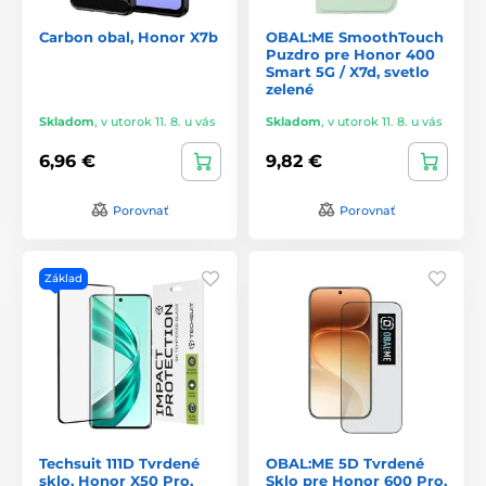
Carbon obal, Honor X7b
OBAL:ME SmoothTouch
Puzdro pre Honor 400
Smart 5G / X7d, svetlo
zelené
Skladom
,
v utorok 11. 8. u vás
Skladom
,
v utorok 11. 8. u vás
6,96 €
9,82 €
Porovnať
Porovnať
Základ
Techsuit 111D Tvrdené
OBAL:ME 5D Tvrdené
sklo, Honor X50 Pro,
Sklo pre Honor 600 Pro,