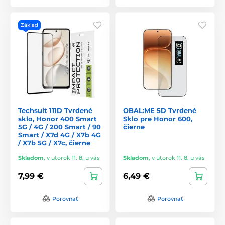
Základ
Techsuit 111D Tvrdené
OBAL:ME 5D Tvrdené
sklo, Honor 400 Smart
Sklo pre Honor 600,
5G / 4G / 200 Smart / 90
čierne
Smart / X7d 4G / X7b 4G
/ X7b 5G / X7c, čierne
Skladom
,
v utorok 11. 8. u vás
Skladom
,
v utorok 11. 8. u vás
7,99 €
6,49 €
Porovnať
Porovnať