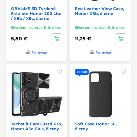
OBAL:ME 5D Tvrdené
Eco Leather View Case,
Sklo pre Honor 200 Lite
Honor X8b, čierne
/ X8b / X8c, čierne
Skladom
,
v utorok 11. 8. u vás
Skladom
,
v utorok 11. 8. u vás
5,80 €
11,25 €
Porovnať
Porovnať
Základ
Techsuit CamGuard Pro,
Soft Case Honor 50,
Honor X5c Plus, čierny
čierny