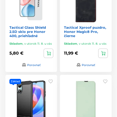
Tactical Glass Shield
Tactical Xproof puzdro,
2.5D sklo pre Honor
Honor Magic8 Pro,
400, priehľadné
čierne
Skladom
,
v utorok 11. 8. u vás
Skladom
,
v utorok 11. 8. u vás
5,80 €
11,99 €
Porovnať
Porovnať
Základ