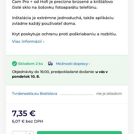
Cam Pro + od Hofi je precízne brúsené a krištáľovo
čisté sklo na šošovku fotoaparátu telefónu.
Inštalácia je extrémne jednoduchá, takže aplikáciu
zvládne každý používateľ doma.
Kryt poskytuje ochranu proti poškriabaniu a rozbitiu.
Viac informácií ›
Možnosti dopravy ›
Skladom 2 ks
Objednávky do 16:00, predpokladané dodanie:
u vás v
pondelok 10. 8.
Tvrdeneskla.eu Bratislava
nie je skladom
7,35 €
6,07 € bez DPH