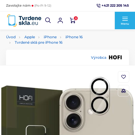
+421 222 205 145
Zavolajte nám
(Po-Pi 9-12)
0
Menu
Úvod
Apple
iPhone
iPhone 16
Tvrdené sklá pre iPhone 16
Výrobca