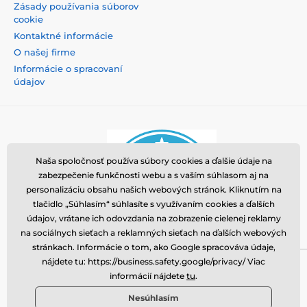
Zásady používania súborov
cookie
Kontaktné informácie
O našej firme
Informácie o spracovaní
údajov
Naša spoločnosť používa súbory cookies a ďalšie údaje na
zabezpečenie funkčnosti webu a s vaším súhlasom aj na
personalizáciu obsahu našich webových stránok. Kliknutím na
tlačidlo „Súhlasím“ súhlasíte s využívaním cookies a ďalších
údajov, vrátane ich odovzdania na zobrazenie cielenej reklamy
na sociálnych sieťach a reklamných sieťach na ďalších webových
stránkach. Informácie o tom, ako Google spracováva údaje,
nájdete tu: https://business.safety.google/privacy/ Viac
Momanio s.r.o., Okružní 361/14, 74718, Píšť, Česká
informácií nájdete
tu
.
republika, VAT: CZ09604707, info@tvrzenaskla.eu,
Nesúhlasím
+421 222 205 145