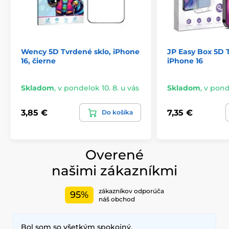
Wency 5D Tvrdené sklo, iPhone
JP Easy Box 5D 
16, čierne
iPhone 16
Skladom
,
v pondelok 10. 8. u vás
Skladom
,
v ponde
3,85 €
7,35 €
Do košíka
Overené
našimi zákazníkmi
zákazníkov odporúča
95%
náš obchod
Bol som so všetkým spokojný,