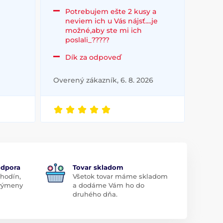
Potrebujem ešte 2 kusy a
neviem ich u Vás nájsť....je
možné,aby ste mi ich
poslali_?????
Dík za odpoveď
Overený zákazník, 6. 8. 2026
odpora
Tovar skladom
 hodín,
Všetok tovar máme skladom
 výmeny
a dodáme Vám ho do
druhého dňa.