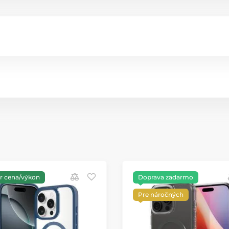
 cena/výkon
Doprava zadarmo
Pre náročných