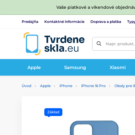
Vaše piatkové a víkendové objedná
Predajňa
Kontaktné informácie
Doprava a platba
Typy
Napr. produkt,
Apple
Samsung
Xiaomi
Úvod
Apple
iPhone
iPhone 16 Pro
Obaly pre 
Základ