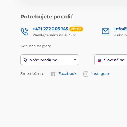
Potrebujete poradiť
+421 222 205 145
info@
offline
Zavolajte nám
Po-Pi 9-12
alebo p
Kde nás nájdete
Naše predajne
Slovenčina
Sme tiež na:
Facebook
Instagram