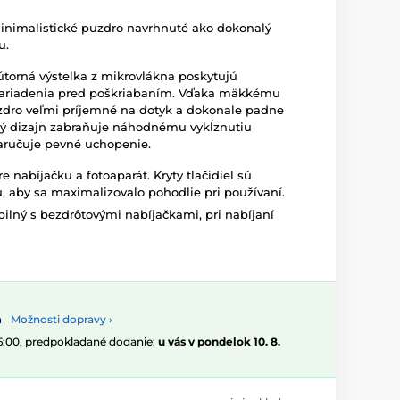
 minimalistické puzdro navrhnuté ako dokonalý
u.
nútorná výstelka z mikrovlákna poskytujú
zariadenia pred poškriabaním. Vďaka mäkkému
dro veľmi príjemné na dotyk a dokonale padne
ý dizajn zabraňuje náhodnému vykĺznutiu
zaručuje pevné uchopenie.
 nabíjačku a fotoaparát. Kryty tlačidiel sú
, aby sa maximalizovalo pohodlie pri používaní.
ibilný s bezdrôtovými nabíjačkami, pri nabíjaní
Možnosti dopravy ›
16:00, predpokladané dodanie:
u vás v pondelok 10. 8.