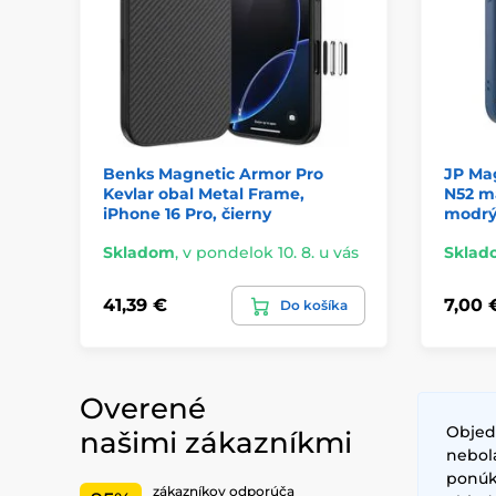
Benks Magnetic Armor Pro
JP Mag
Kevlar obal Metal Frame,
N52 m
iPhone 16 Pro, čierny
modr
Skladom
,
v pondelok 10. 8. u vás
Sklad
41,39 €
7,00 
Do košíka
Overené
Objed
našimi zákazníkmi
nebol
ponúkl
zákazníkov odporúča