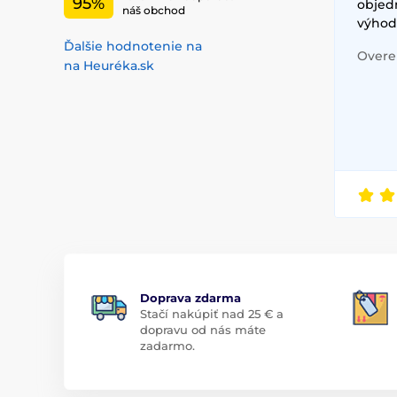
95%
objed
náš obchod
výhod
Ďalšie hodnotenie na
Overen
na Heuréka.sk
Doprava zdarma
Stačí nakúpiť nad 25 € a
dopravu od nás máte
zadarmo.