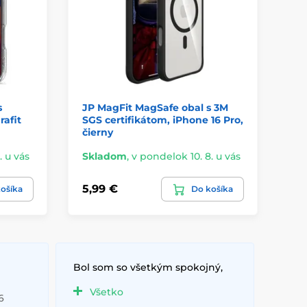
s
JP MagFit MagSafe obal s 3M
JP
rafit
SGS certifikátom, iPhone 16 Pro,
N5
čierny
ze
. u vás
Skladom
,
v pondelok 10. 8. u vás
Sk
5,99 €
9,
ošíka
Do košíka
Bol som so všetkým spokojný,
Všetko
6