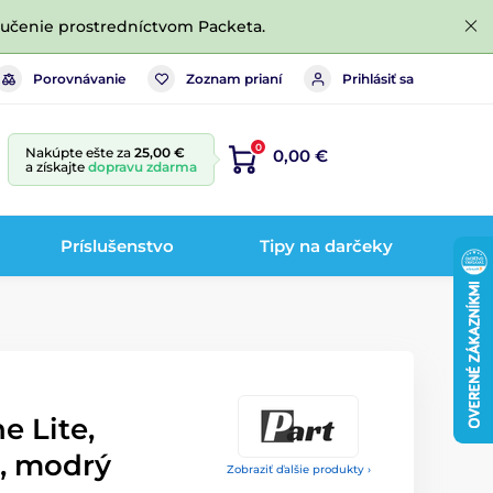
ručenie prostredníctvom Packeta.
Porovnávanie
Zoznam prianí
Prihlásiť sa
0
Nakúpte ešte za
25,00 €
0,00 €
a získajte
dopravu zdarma
Príslušenstvo
Tipy na darčeky
ne Lite,
o, modrý
Zobraziť ďalšie produkty ›