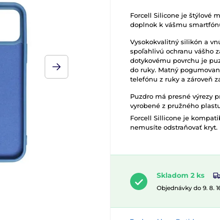
Forcell Silicone je štýlové
doplnok k vášmu smartfón
Vysokokvalitný silikón a v
spoľahlivú ochranu vášho 
dotykovému povrchu je puz
do ruky. Matný pogumovan
telefónu z ruky a zároveň 
Puzdro má presné výrezy pre
vyrobené z pružného plastu
Forcell Sillicone je kompat
nemusíte odstraňovať kryt.
Skladom 2 ks
Objednávky do 9. 8. 