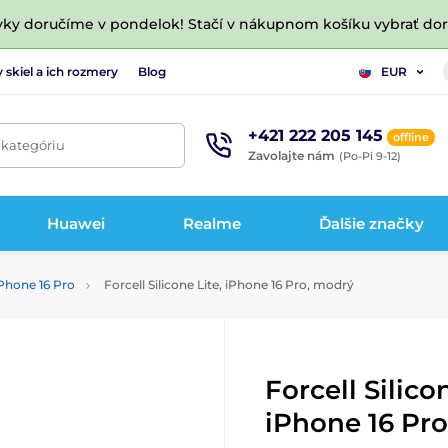
vky doručíme v pondelok! Stačí v nákupnom košíku vybrať do
 skiel a ich rozmery
Blog
EUR
+421 222 205 145
offline
 kategóriu
Zavolajte nám
(Po-Pi 9-12)
Huawei
Realme
Ďalšie značky
iPhone 16 Pro
Forcell Silicone Lite, iPhone 16 Pro, modrý
Forcell Silico
iPhone 16 Pr