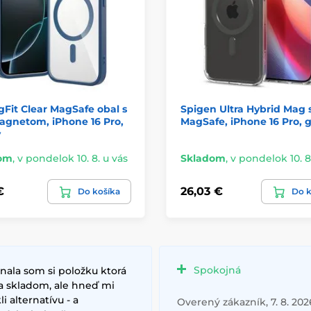
Fit Clear MagSafe obal s
Spigen Ultra Hybrid Mag 
agnetom, iPhone 16 Pro,
MagSafe, iPhone 16 Pro, g
ý
om
,
v pondelok 10. 8. u vás
Skladom
,
v pondelok 10. 8
€
26,03 €
Do košíka
Do k
Spokojná
nala som si položku ktorá
a skladom, ale hneď mi
i alternatívu - a
Overený zákazník, 7. 8. 202