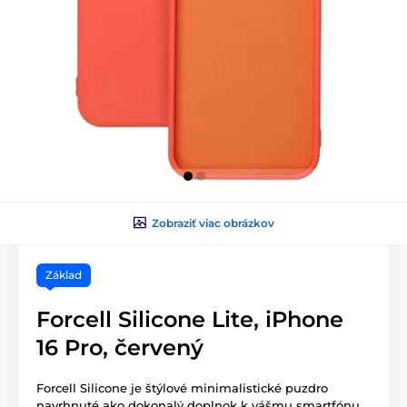
Zobraziť viac obrázkov
Základ
Forcell Silicone Lite, iPhone
16 Pro, červený
Forcell Silicone je štýlové minimalistické puzdro
navrhnuté ako dokonalý doplnok k vášmu smartfónu.