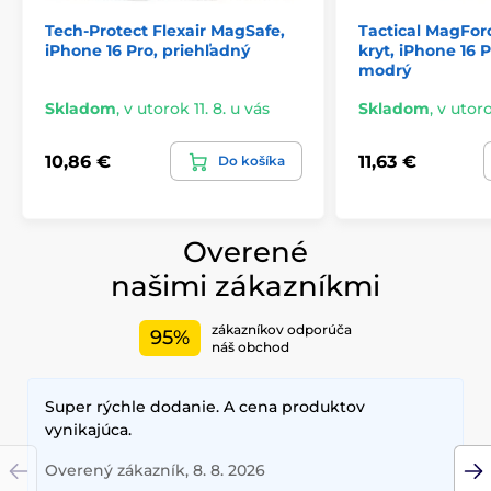
Tech-Protect Flexair MagSafe,
Tactical MagFor
iPhone 16 Pro, priehľadný
kryt, iPhone 16 
modrý
Skladom
,
v utorok 11. 8. u vás
Skladom
,
v utoro
10,86 €
11,63 €
Do košíka
Overené
našimi zákazníkmi
zákazníkov odporúča
95%
náš obchod
Super rýchle dodanie. A cena produktov
vynikajúca.
Overený zákazník, 8. 8. 2026