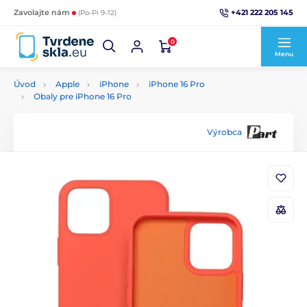
+421 222 205 145
Zavolajte nám
(Po-Pi 9-12)
0
Menu
Úvod
Apple
iPhone
iPhone 16 Pro
Obaly pre iPhone 16 Pro
Výrobca