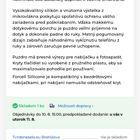
Vysokokvalitný silikón a vnútorná výstelka z
mikrovlákna poskytujú spoľahlivú ochranu vášho
zariadenia pred poškriabaním. Vďaka mäkkému
dotykovému povrchu je puzdro veľmi príjemné na
dotyk a dokonale padne do ruky. Matný pogumovaný
dizajn zabraňuje náhodnému vykĺznutiu telefónu z
ruky a zároveň zaručuje pevné uchopenie.
Puzdro má presné výrezy pre nabíjačku a fotoaparát.
Kryty tlačidiel sú vyrobené z pružného plastu, aby sa
maximalizovalo pohodlie pri používaní.
Forcell Sillicone je kompatibilný s bezdrôtovými
nabíjačkami, pri nabíjaní nemusíte odstraňovať kryt.
Možnosti dopravy ›
Skladom 1 ks
Objednávky do 10. 8. 15:00, predpokladané dodanie:
u vás v
utorok 11. 8.
Tvrdeneskla.eu Bratislava
nie je skladom