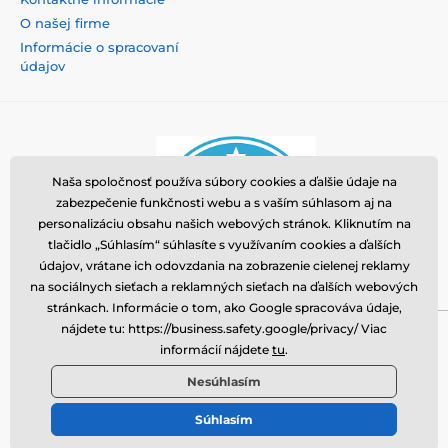
O našej firme
Informácie o spracovaní
údajov
Naša spoločnosť používa súbory cookies a ďalšie údaje na
zabezpečenie funkčnosti webu a s vaším súhlasom aj na
personalizáciu obsahu našich webových stránok. Kliknutím na
tlačidlo „Súhlasím“ súhlasíte s využívaním cookies a ďalších
údajov, vrátane ich odovzdania na zobrazenie cielenej reklamy
na sociálnych sieťach a reklamných sieťach na ďalších webových
stránkach. Informácie o tom, ako Google spracováva údaje,
nájdete tu: https://business.safety.google/privacy/ Viac
Momanio s.r.o., Okružní 361/14, 74718, Píšť, Česká
informácií nájdete
tu
.
republika, VAT: CZ09604707, info@tvrzenaskla.eu,
Nesúhlasím
+421 222 205 145
Súhlasím
© 2026 tvrdeneskla.eu ⦁ E-shop vytvorila
SIMPLIA.cz