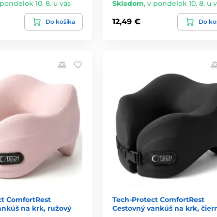
 pondelok 10. 8. u vás
Skladom
,
v pondelok 10. 8. u 
12,49 €
Do košíka
Do ko
ct ComfortRest
Tech-Protect ComfortRest
ankúš na krk, ružový
Cestovný vankúš na krk, čier