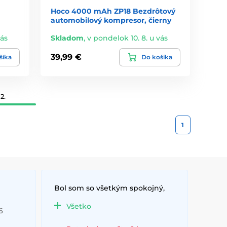
Hoco 4000 mAh ZP18 Bezdrôtový
automobilový kompresor, čierny
vás
Skladom
,
v pondelok 10. 8. u vás
39,99 €
šíka
Do košíka
2.
1
Bol som so všetkým spokojný,
Všetko
6