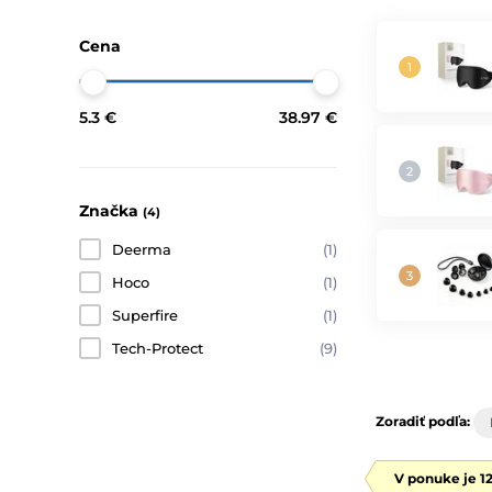
Cena
5.3 €
38.97 €
Značka
(4)
Deerma
(1)
Hoco
(1)
Superfire
(1)
Tech-Protect
(9)
Zoradiť podľa:
V ponuke je 1