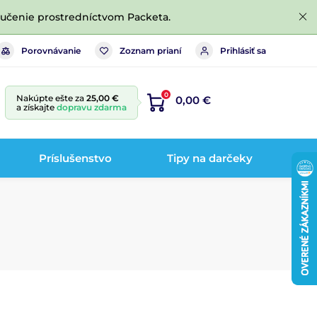
ručenie prostredníctvom Packeta.
Porovnávanie
Zoznam prianí
Prihlásiť sa
0
Nakúpte ešte za
25,00 €
0,00 €
a získajte
dopravu zdarma
Príslušenstvo
Tipy na darčeky