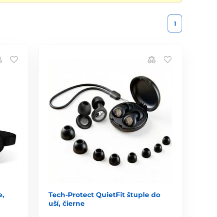
1
e,
Tech-Protect QuietFit štuple do
uší, čierne