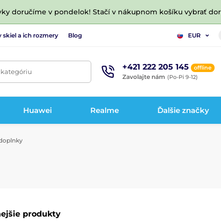
vky doručíme v pondelok! Stačí v nákupnom košíku vybrať do
 skiel a ich rozmery
Blog
EUR
+421 222 205 145
offline
 kategóriu
Zavolajte nám
(Po-Pi 9-12)
Huawei
Realme
Ďalšie značky
doplnky
ejšie produkty