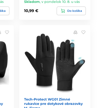
vás
Skladom
,
v pondelok 10. 8. u vás
10,99 €
šíka
Do košíka
Tech-Protect WG01 Zimné
ny
rukavice pre dotykové obrazovky