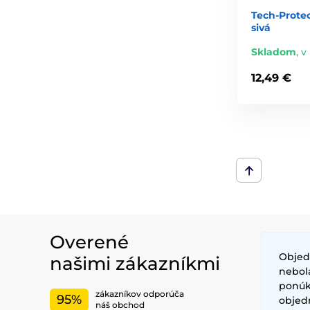
Tech-Prote
sivá
Skladom
,
v
12,49 €
Overené
Objed
našimi zákazníkmi
nebol
ponúkl
zákazníkov odporúča
95%
objed
náš obchod