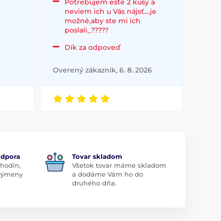
Potrebujem ešte 2 kusy a
neviem ich u Vás nájsť....je
možné,aby ste mi ich
poslali_?????
Dík za odpoveď
Overený zákazník, 6. 8. 2026
odpora
Tovar skladom
 hodín,
Všetok tovar máme skladom
 výmeny
a dodáme Vám ho do
druhého dňa.