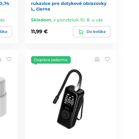
0,74
rukavice pre dotykové obrazovky
L, čierne
vás
Skladom
,
v pondelok 10. 8. u vás
11,99 €
šíka
Do košíka
Doprava zadarmo