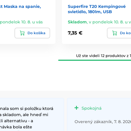
ct Maska na spanie,
Superfire T20 Kempingové
svietidlo, 180lm, USB
 pondelok 10. 8. u vás
Skladom
,
v pondelok 10. 8. u 
7,35 €
Do košíka
Do ko
Už ste videli 12 produktov z 1
Spokojná
nala som si položku ktorá
a skladom, ale hneď mi
i alternatívu - a
Overený zákazník, 7. 8. 202
návka bola ešte