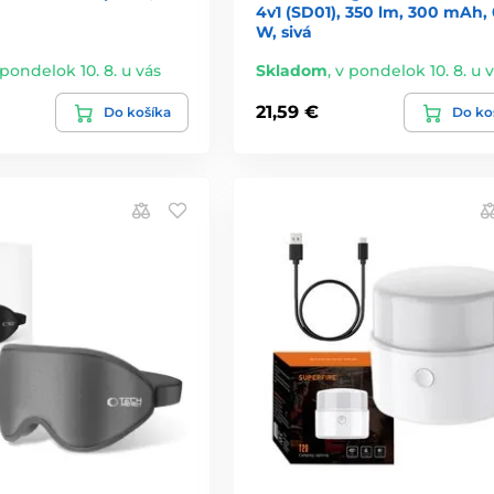
4v1 (SD01), 350 lm, 300 mAh, 
W, sivá
 pondelok 10. 8. u vás
Skladom
,
v pondelok 10. 8. u 
21,59 €
Do košíka
Do ko