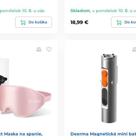
 pondelok 10. 8. u vás
Skladom
,
v pondelok 10. 8. u 
18,99 €
Do košíka
Do ko
ct Maska na spanie,
Deerma Magnetická mini ba