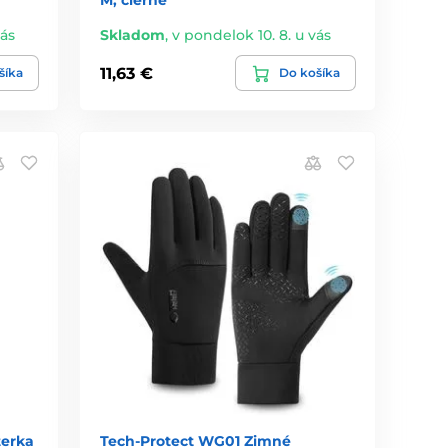
M, čierne
vás
Skladom
,
v pondelok 10. 8. u vás
11,63 €
šíka
Do košíka
terka
Tech-Protect WG01 Zimné