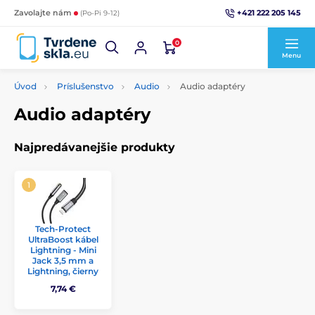
+421 222 205 145
Zavolajte nám
(Po-Pi 9-12)
0
Menu
Úvod
Príslušenstvo
Audio
Audio adaptéry
Audio adaptéry
Najpredávanejšie produkty
Tech-Protect
UltraBoost kábel
Lightning - Mini
Jack 3,5 mm a
Lightning, čierny
7,74 €