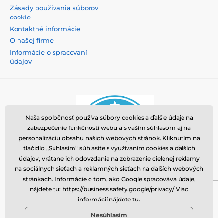
Zásady používania súborov
cookie
Kontaktné informácie
O našej firme
Informácie o spracovaní
údajov
Naša spoločnosť používa súbory cookies a ďalšie údaje na
zabezpečenie funkčnosti webu a s vaším súhlasom aj na
personalizáciu obsahu našich webových stránok. Kliknutím na
tlačidlo „Súhlasím“ súhlasíte s využívaním cookies a ďalších
údajov, vrátane ich odovzdania na zobrazenie cielenej reklamy
na sociálnych sieťach a reklamných sieťach na ďalších webových
stránkach. Informácie o tom, ako Google spracováva údaje,
nájdete tu: https://business.safety.google/privacy/ Viac
Momanio s.r.o., Okružní 361/14, 74718, Píšť, Česká
informácií nájdete
tu
.
republika, VAT: CZ09604707, info@tvrzenaskla.eu,
Nesúhlasím