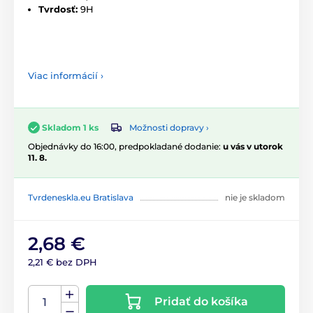
Tvrdosť:
9H
Viac informácií ›
Možnosti dopravy ›
Skladom 1 ks
Objednávky do 16:00, predpokladané dodanie:
u vás v utorok
11. 8.
Tvrdeneskla.eu Bratislava
nie je skladom
2,68 €
2,21 € bez DPH
Pridať do košíka