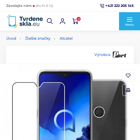
+421 222 205 145
Zavolajte nám
(Po-Pi 9-12)
0
Menu
Úvod
Ďalšie značky
Alcatel
Výrobca