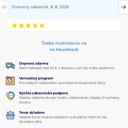
1x ochranné tvrdené sklo
Overený zákazník, 8. 8. 2026
1x suchá utierka
1x mokrá utierka
Ďalšie hodnotenie na
na Heuréka.sk
Doprava zdarma
Stačí nakúpiť nad 25 € a dopravu od nás máte zadarmo.
Vernostný program
Pre stálych zákazníkov ponúkame zaujímavé zľavy.
Rýchla zákaznícka podpora
Všetko riešime do pár hodín, reklamácie, otázky či výmeny
tovaru.
Tovar skladom
Všetok tovar máme skladom a dodáme Vám ho do
druhého dňa.