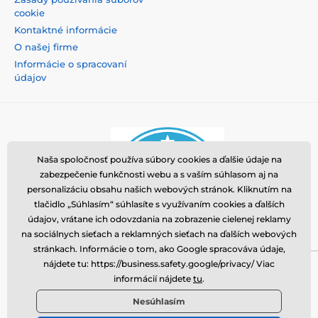
cookie
Kontaktné informácie
O našej firme
Informácie o spracovaní
údajov
Naša spoločnosť používa súbory cookies a ďalšie údaje na
zabezpečenie funkčnosti webu a s vaším súhlasom aj na
personalizáciu obsahu našich webových stránok. Kliknutím na
tlačidlo „Súhlasím“ súhlasíte s využívaním cookies a ďalších
údajov, vrátane ich odovzdania na zobrazenie cielenej reklamy
na sociálnych sieťach a reklamných sieťach na ďalších webových
stránkach. Informácie o tom, ako Google spracováva údaje,
nájdete tu: https://business.safety.google/privacy/ Viac
Momanio s.r.o., Okružní 361/14, 74718, Píšť, Česká
informácií nájdete
tu
.
republika, VAT: CZ09604707, info@tvrzenaskla.eu,
Nesúhlasím
+421 222 205 145