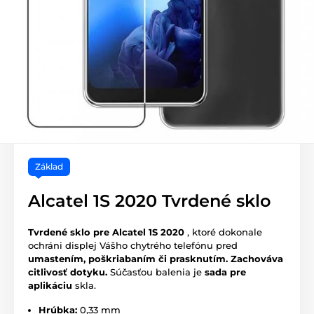
Základ
Alcatel 1S 2020 Tvrdené sklo
Tvrdené sklo pre Alcatel 1S 2020
, ktoré dokonale
ochráni displej Vášho chytrého telefónu pred
umastením, poškriabaním či prasknutím.
Zachováva
citlivosť dotyku.
Súčasťou balenia je
sada pre
aplikáciu
skla.
Hrúbka:
0,33 mm