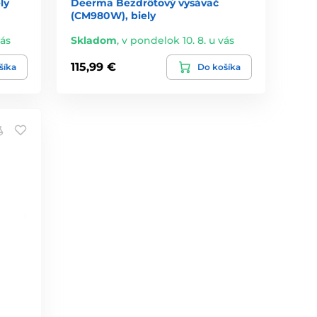
ly
Deerma Bezdrôtový vysávač
(CM980W), biely
vás
Skladom
,
v pondelok 10. 8. u vás
115,99 €
šíka
Do košíka