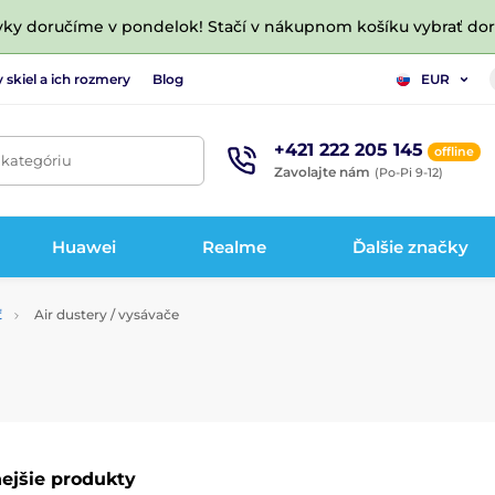
vky doručíme v pondelok! Stačí v nákupnom košíku vybrať do
 skiel a ich rozmery
Blog
EUR
+421 222 205 145
offline
 kategóriu
Zavolajte nám
(Po-Pi 9-12)
Huawei
Realme
Ďalšie značky
ť
Air dustery / vysávače
ejšie produkty