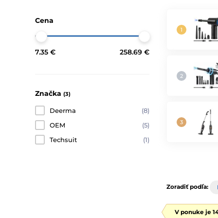
Cena
7.35 €
258.69 €
Značka
(3)
Deerma
(8)
OEM
(5)
Techsuit
(1)
Zoradiť podľa:
V ponuke je 1