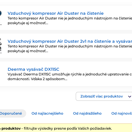
Vzduchový kompresor Air Duster na čistenie
Tento kompresor Air Duster nie je jednoduchým nástrojom na čistenie,
poskytuje aj možnosť…
Vzduchový kompresor Air Duster 2v1 na čistenie a vysáva
Tento kompresor Air Duster nie je jednoduchým nástrojom na čistenie,
poskytuje aj možnosť…
Deerma vysávač DX115C
Vysávač Deerma DX115C umožňuje rýchle a jednoduché upratovanie ce
domácnosti. Vďaka 2 spôsobom…
Zobraziť viac produktov
Doporučené
Od najlacnejšieho
Od najdražšieho
Od najnovš
4 produktov
- filtrujte výsledky presne podľa Vašich požiadaviek.