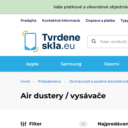
Vaše piatkové a víkendové objedná
Predajňa
Kontaktné informácie
Doprava a platba
Typy
Napr. produkt,
Apple
Samsung
Xiaomi
Úvod
Príslušenstvo
Domácnosť a osobná starostlivos
Air dustery / vysávače
Filter
Najpredávan
14