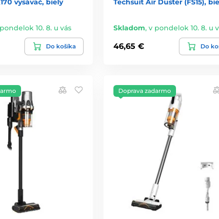
70 vysávač, biely
Techsuit Air Duster (FS15), bie
 pondelok 10. 8. u vás
Skladom
,
v pondelok 10. 8. u 
46,65 €
Do košíka
Do ko
darmo
Doprava zadarmo