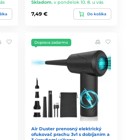
vás
Skladom
,
v pondelok 10. 8. u vás
7,49 €
šíka
Do košíka
Doprava zadarmo
Air Duster prenosný elektrický
ofukovač prachu 3v1 s dobíjaním a