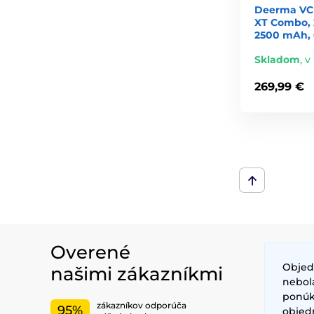
Deerma VC
XT Combo, 
2500 mAh, 0
Skladom
,
v
269,99 €
Overené
Objed
našimi zákazníkmi
nebol
ponúkl
zákazníkov odporúča
95%
objed