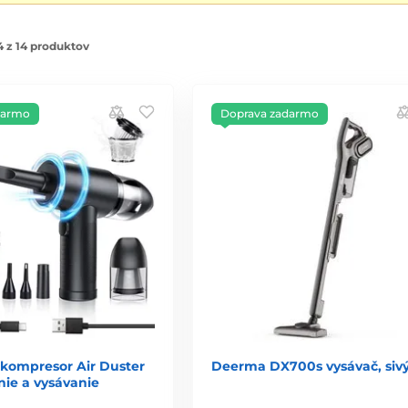
 z 14 produktov
darmo
Doprava zadarmo
kompresor Air Duster
Deerma DX700s vysávač, siv
enie a vysávanie