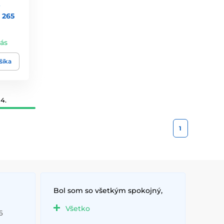
 265
vás
šíka
4.
1
Bol som so všetkým spokojný,
Všetko
6