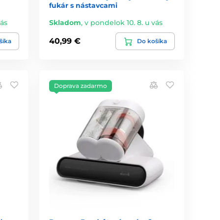
fukár s nástavcami
vás
Skladom
,
v pondelok 10. 8. u vás
40,99 €
šíka
Do košíka
Doprava zadarmo