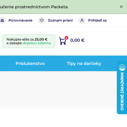
ručenie prostredníctvom Packeta.
Porovnávanie
Zoznam prianí
Prihlásiť sa
0
Nakúpte ešte za
25,00 €
0,00 €
a získajte
dopravu zdarma
Príslušenstvo
Tipy na darčeky