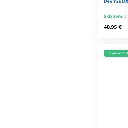
Deerma DX1
Skladom
,
v
48,95 €
Doprava za