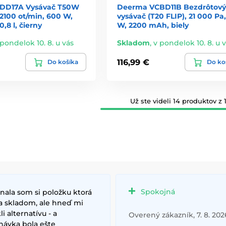
DD17A Vysávač T50W
Deerma VCBD11B Bezdrôtový
2100 ot/min, 600 W,
vysávač (T20 FLIP), 21 000 Pa,
,8 l, čierny
W, 2200 mAh, biely
 pondelok 10. 8. u vás
Skladom
,
v pondelok 10. 8. u 
116,99 €
Do košíka
Do ko
Už ste videli 14 produktov z 1
Spokojná
nala som si položku ktorá
a skladom, ale hneď mi
i alternatívu - a
Overený zákazník, 7. 8. 202
návka bola ešte