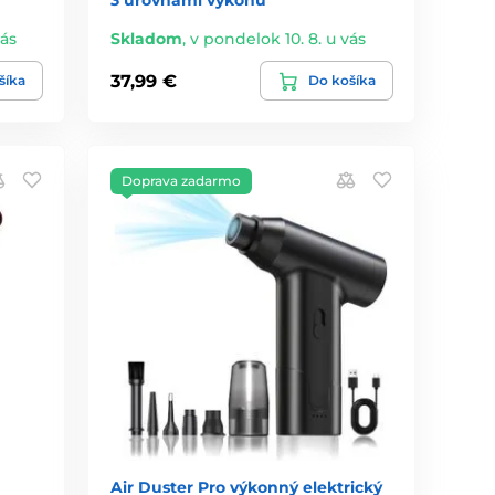
3 úrovňami výkonu
vás
Skladom
,
v pondelok 10. 8. u vás
37,99 €
šíka
Do košíka
Doprava zadarmo
Air Duster Pro výkonný elektrický