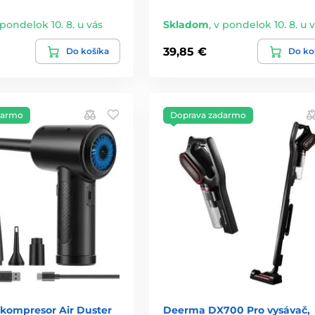
 pondelok 10. 8. u vás
Skladom
,
v pondelok 10. 8. u 
39,85 €
Do košíka
Do ko
darmo
Doprava zadarmo
kompresor Air Duster
Deerma DX700 Pro vysávač,