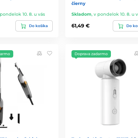
čierny
 pondelok 10. 8. u vás
Skladom
,
v pondelok 10. 8. u 
61,49 €
Do košíka
Do ko
darmo
Doprava zadarmo