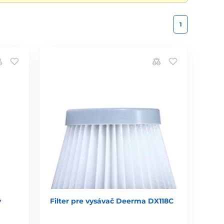
1
ý
Filter pre vysávač Deerma DX118C