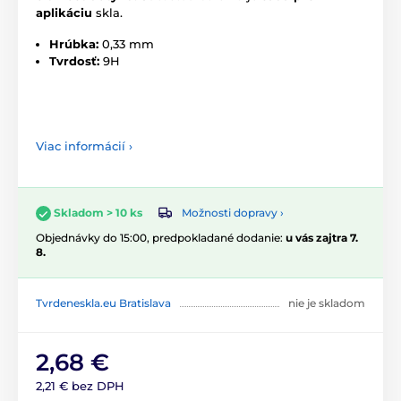
aplikáciu
skla.
Hrúbka:
0,33 mm
Tvrdosť:
9H
Viac informácií ›
Možnosti dopravy ›
Skladom > 10 ks
Objednávky do 15:00, predpokladané dodanie:
u vás zajtra 7.
8.
Tvrdeneskla.eu Bratislava
nie je skladom
2,68 €
2,21 € bez DPH