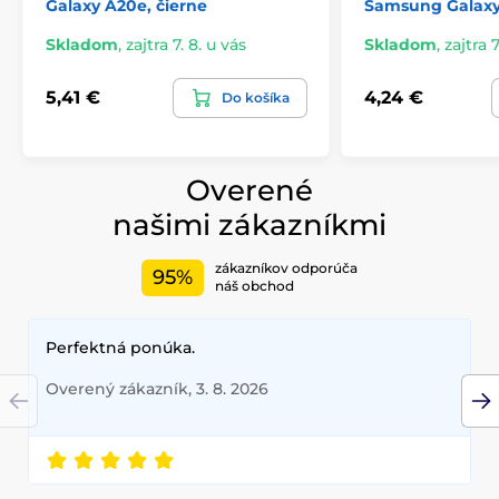
Galaxy A20e, čierne
Samsung Galax
priľnavosť po celej ploche
tvrdeného skla. Nehrozí
teda odlepovanie okrajov ochranného skla alebo ich
Skladom
,
zajtra 7. 8. u vás
Skladom
,
zajtra 7
odlúpenie.
Obsah balenia:
5,41 €
4,24 €
Do košíka
1x ochranné tvrdené sklo
1x suchá utierka
Overené
1x mokrá utierka
našimi zákazníkmi
zákazníkov odporúča
95%
náš obchod
Perfektná ponúka.
Overený zákazník, 3. 8. 2026