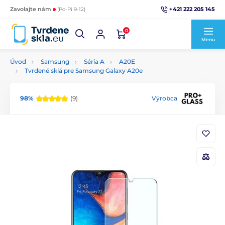
+421 222 205 145
Zavolajte nám
(Po-Pi 9-12)
0
Menu
Úvod
Samsung
Séria A
A20E
Tvrdené sklá pre Samsung Galaxy A20e
98%
(9)
Výrobca