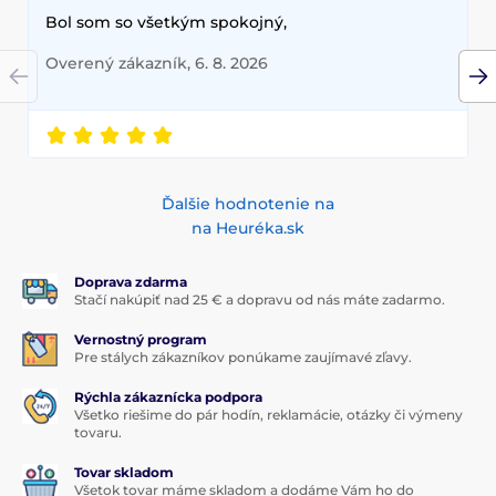
1x ochranné tvrdené sklo
Bol som so všetkým spokojný,
1x suchá utierka
Overený zákazník, 6. 8. 2026
1x mokrá utierka
Ďalšie hodnotenie na
na Heuréka.sk
Doprava zdarma
Stačí nakúpiť nad 25 € a dopravu od nás máte zadarmo.
Vernostný program
Pre stálych zákazníkov ponúkame zaujímavé zľavy.
Rýchla zákaznícka podpora
Všetko riešime do pár hodín, reklamácie, otázky či výmeny
tovaru.
Tovar skladom
Všetok tovar máme skladom a dodáme Vám ho do