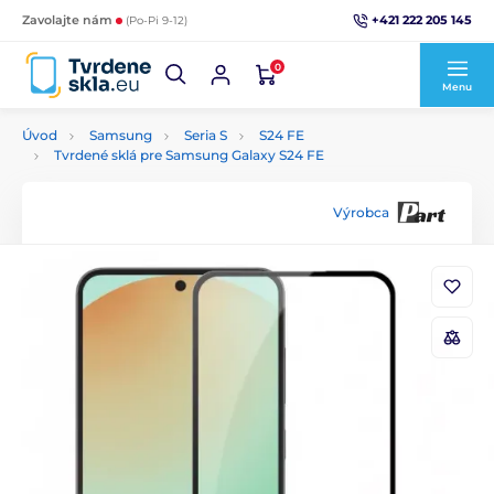
+421 222 205 145
Zavolajte nám
(Po-Pi 9-12)
0
Menu
Úvod
Samsung
Seria S
S24 FE
Tvrdené sklá pre Samsung Galaxy S24 FE
Výrobca