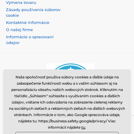
Výmena tovaru
Zásady používania súborov
cookie
Kontaktné informácie
O našej firme
Informácie o spracovaní
údajov
Naša spoločnosť používa súbory cookies a ďalšie údaje na
zabezpečenie funkčnosti webu a s vaším súhlasom aj na
personalizáciu obsahu našich webových stránok. Kliknutím na
tlačidlo „Súhlasím“ súhlasíte s využívaním cookies a ďalších
údajov, vrátane ich odovzdania na zobrazenie cielenej reklamy
na sociálnych sieťach a reklamných sieťach na ďalších webových
stránkach. Informácie o tom, ako Google spracováva údaje,
nájdete tu: https://business.safety.google/privacy/ Viac
Momanio s.r.o., Okružní 361/14, 74718, Píšť, Česká
informácií nájdete
tu
.
republika, VAT: CZ09604707, info@tvrzenaskla.eu,