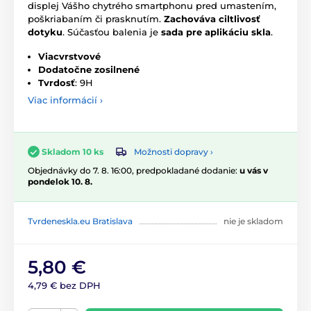
displej Vášho chytrého smartphonu pred umastením,
poškriabaním či prasknutím.
Zachováva ciltlivosť
dotyku
. Súčasťou balenia je
sada pre aplikáciu skla
.
Viacvrstvové
Dodatočne
zosilnené
Tvrdosť
: 9H
Viac informácií ›
Možnosti dopravy ›
Skladom 10 ks
Objednávky do 7. 8. 16:00, predpokladané dodanie:
u vás v
pondelok 10. 8.
Tvrdeneskla.eu Bratislava
nie je skladom
5,80 €
4,79 € bez DPH