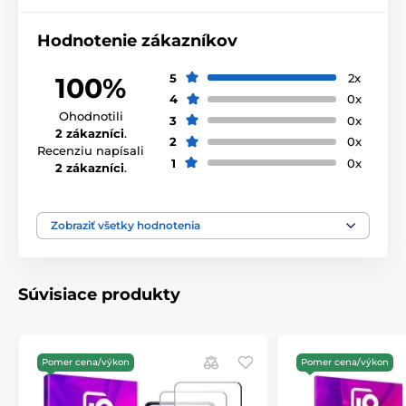
Hodnotenie zákazníkov
5
2x
100%
4
0x
Ohodnotili
3
0x
2 zákazníci
.
2
0x
Recenziu napísali
1
0x
2 zákazníci
.
Zobraziť všetky hodnotenia
Súvisiace produkty
Pomer cena/výkon
Pomer cena/výkon