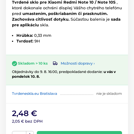
Tvrdené sklo pre Xiaomi Redmi Note 10 / Note 10S
,
ktoré dokonale ochráni displej Vášho chytrého telefónu
pred
umastením, poškriabaním či prasknutím.
Zachováva citlivosť dotyku.
Súčasťou balenia je
sada
pre aplikáciu
skla.
Hrúbka:
0,33 mm
Tvrdosť:
9H
Možnosti dopravy ›
Skladom > 10 ks
Objednávky do 9. 8. 16:00, predpokladané dodanie:
u vás v
pondelok 10. 8.
Tvrdeneskla.eu Bratislava
nie je skladom
2,48 €
2,05 € bez DPH