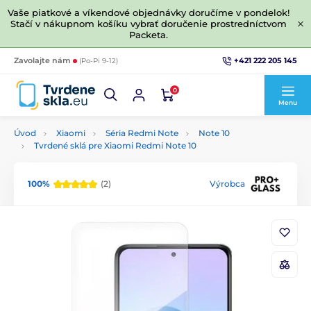
Vaše piatkové a víkendové objednávky doručíme v pondelok!
Stačí v nákupnom košíku vybrať doručenie prostredníctvom
Packeta.
+421 222 205 145
Zavolajte nám
(Po-Pi 9-12)
0
Menu
Úvod
Xiaomi
Séria Redmi Note
Note 10
Tvrdené sklá pre Xiaomi Redmi Note 10
100%
(2)
Výrobca