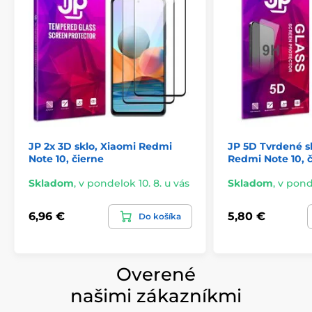
JP 2x 3D sklo, Xiaomi Redmi
JP 5D Tvrdené s
Note 10, čierne
Redmi Note 10, 
Skladom
,
v pondelok 10. 8. u vás
Skladom
,
v ponde
6,96 €
5,80 €
Do košíka
Overené
našimi zákazníkmi