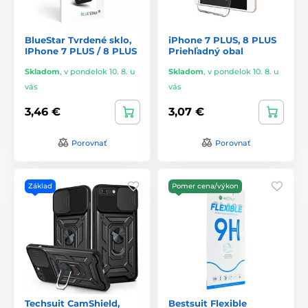
BlueStar Tvrdené sklo,
iPhone 7 PLUS, 8 PLUS
IPhone 7 PLUS / 8 PLUS
Priehľadný obal
Skladom
,
v pondelok 10. 8. u
Skladom
,
v pondelok 10. 8. u
vás
vás
3,46 €
3,07 €
Porovnať
Porovnať
Základ
Pomer cena/výkon
Techsuit CamShield,
Bestsuit Flexible