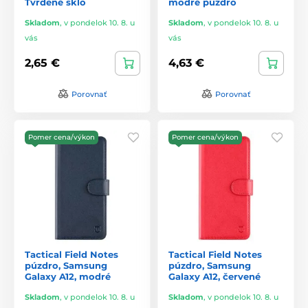
Tvrdené sklo
modré púzdro
Skladom
,
v pondelok 10. 8. u
Skladom
,
v pondelok 10. 8. u
vás
vás
2,65 €
4,63 €
Porovnať
Porovnať
Pomer cena/výkon
Pomer cena/výkon
Tactical Field Notes
Tactical Field Notes
púzdro, Samsung
púzdro, Samsung
Galaxy A12, modré
Galaxy A12, červené
Skladom
,
v pondelok 10. 8. u
Skladom
,
v pondelok 10. 8. u