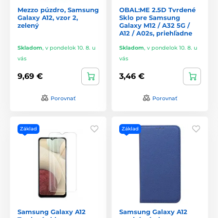
Mezzo púzdro, Samsung
OBAL:ME 2.5D Tvrdené
Galaxy A12, vzor 2,
Sklo pre Samsung
zelený
Galaxy M12 / A32 5G /
A12 / A02s, priehľadne
Skladom
,
v pondelok 10. 8. u
Skladom
,
v pondelok 10. 8. u
vás
vás
9,69 €
3,46 €
Porovnať
Porovnať
Základ
Základ
Samsung Galaxy A12
Samsung Galaxy A12