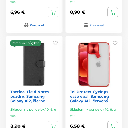
vás
vás
6,96 €
8,90 €
Porovnať
Porovnať
Pomer cena/výkon
Tactical Field Notes
Tel Protect Cyclops
púzdro, Samsung
case obal, Samsung
Galaxy A12, čierne
Galaxy A12, červený
Skladom
,
v pondelok 10. 8. u
Skladom
,
v pondelok 10. 8. u
vás
vás
8,90 €
6,58 €