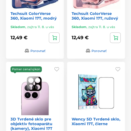
Techsuit ColorVerse
Techsuit ColorVerse
360, Xiaomi 17T, modrý
360, Xiaomi 17T, ružový
Skladom
,
zajtra 11. 8. u vás
Skladom
,
zajtra 11. 8. u vás
12,49 €
12,49 €
Porovnať
Porovnať
Pomer cena/výkon
3D Tvrdené sklo pre
Wency 5D Tvrdené sklo,
objektív fotoaparátu
Xiaomi 17T, čierne
(kamery), Xiaomi 17T