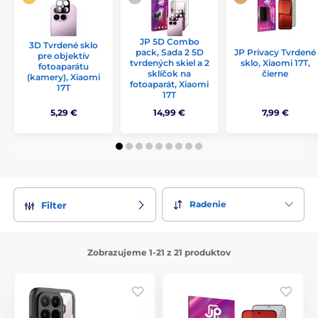
JP 5D Combo
3D Tvrdené sklo
pack, Sada 2 5D
JP Privacy Tvrdené
pre objektív
tvrdených skiel a 2
sklo, Xiaomi 17T,
fotoaparátu
sklíčok na
čierne
(kamery), Xiaomi
fotoaparát, Xiaomi
17T
17T
5,29 €
14,99 €
7,99 €
Radenie
Filter
Zobrazujeme 1-21 z 21 produktov