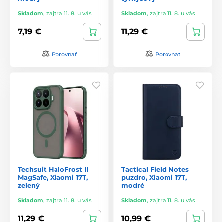
Skladom
,
zajtra 11. 8. u vás
Skladom
,
zajtra 11. 8. u vás
7,19 €
11,29 €
Porovnať
Porovnať
Techsuit HaloFrost II
Tactical Field Notes
MagSafe, Xiaomi 17T,
puzdro, Xiaomi 17T,
zelený
modré
Skladom
,
zajtra 11. 8. u vás
Skladom
,
zajtra 11. 8. u vás
11,29 €
10,99 €