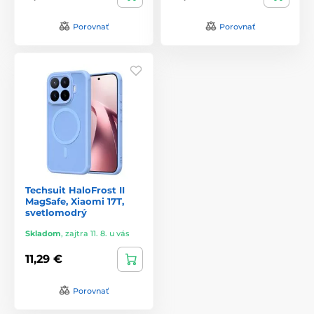
Porovnať
Porovnať
Techsuit HaloFrost II
MagSafe, Xiaomi 17T,
svetlomodrý
Skladom
,
zajtra 11. 8. u vás
11,29 €
Porovnať