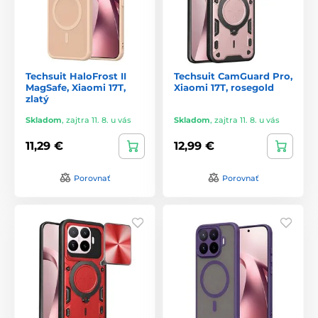
Techsuit HaloFrost II
Techsuit CamGuard Pro,
MagSafe, Xiaomi 17T,
Xiaomi 17T, rosegold
zlatý
Skladom
,
zajtra 11. 8. u vás
Skladom
,
zajtra 11. 8. u vás
11,29 €
12,99 €
Porovnať
Porovnať