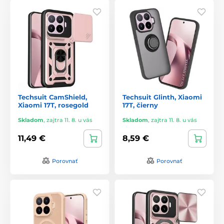
Techsuit CamShield,
Techsuit Glinth, Xiaomi
Xiaomi 17T, rosegold
17T, čierny
Skladom
,
zajtra 11. 8. u vás
Skladom
,
zajtra 11. 8. u vás
11,49 €
8,59 €
Porovnať
Porovnať