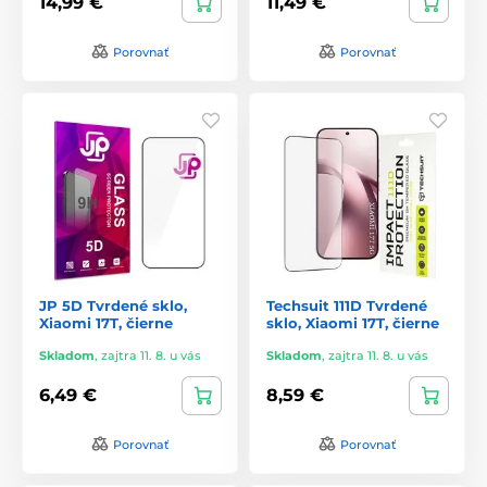
14,99 €
11,49 €
Porovnať
Porovnať
JP 5D Tvrdené sklo,
Techsuit 111D Tvrdené
Xiaomi 17T, čierne
sklo, Xiaomi 17T, čierne
Skladom
,
zajtra 11. 8. u vás
Skladom
,
zajtra 11. 8. u vás
6,49 €
8,59 €
Porovnať
Porovnať