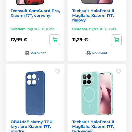
Techsuit CamGuard Pro,
Techsuit HaloFrost II
Xiaomi 17T, červený
MagSafe, Xiaomi 17T,
fialový
Skladom
,
zajtra 11. 8. u vás
Skladom
,
zajtra 11. 8. u vás
12,99 €
11,29 €
Porovnať
Porovnať
OBAL:ME Matný TPU
Techsuit HaloFrost II
kryt pre Xiaomi 17T,
MagSafe, Xiaomi 17T,
modrý
tyrkysový