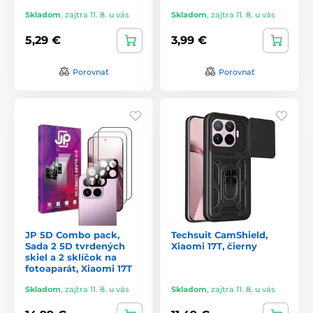
Skladom
,
zajtra 11. 8. u vás
Skladom
,
zajtra 11. 8. u vás
5,29 €
3,99 €
Porovnať
Porovnať
JP 5D Combo pack,
Techsuit CamShield,
Sada 2 5D tvrdených
Xiaomi 17T, čierny
skiel a 2 sklíčok na
fotoaparát, Xiaomi 17T
Skladom
,
zajtra 11. 8. u vás
Skladom
,
zajtra 11. 8. u vás