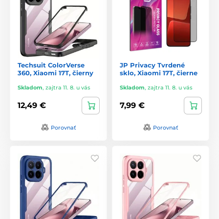
Techsuit ColorVerse
JP Privacy Tvrdené
360, Xiaomi 17T, čierny
sklo, Xiaomi 17T, čierne
Skladom
,
zajtra 11. 8. u vás
Skladom
,
zajtra 11. 8. u vás
12,49 €
7,99 €
Porovnať
Porovnať