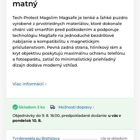
matný
Tech-Protect Magslim Magsafe je tenké a ľahké puzdro
vyrobené z prvotriednych materiálov, ktoré dokonale
chráni váš smartfón pred poškodením a podporuje
technológiu MagSafe na jednoduché bezdrôtové
nabíjanie a kompatibilitu s magnetickým
príslušenstvom. Pevná zadná strana, hliníkový rám a
kryt objektívu poskytujú maximálnu ochranu telefónu
a fotoaparátu, zatiaľ čo minimalistický priehľadný
dizajn dodáva moderný vzhľad.
Viac informácií ›
Možnosti dopravy ›
Skladom 2 ks
Objednávky do 9. 8. 16:00, predpokladané dodanie:
u vás v
pondelok 10. 8.
Tvrdeneskla.eu Bratislava
nie je skladom