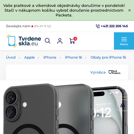
Vaše piatkové a víkendové objednávky doručíme v pondelok!
Stačí v nákupnom košíku vybrať doručenie prostredníctvom
Packeta.
+421 222 205 145
Zavolajte nám
(Po-Pi 9-12)
0
Menu
Úvod
Apple
iPhone
iPhone 16
Obaly pre iPhone 16
Výrobca