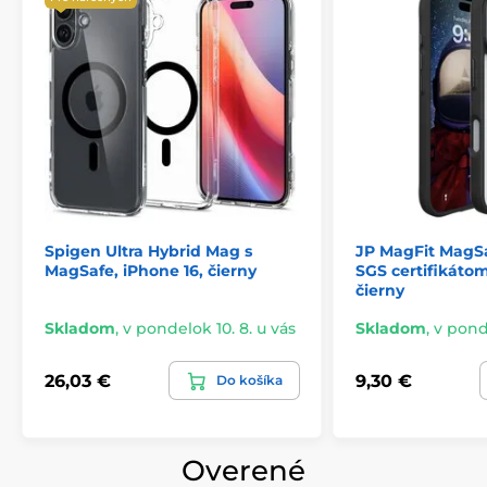
vzhľad
Obsah balenia:
1x Tech-Protect Magslim Magsafe puzdro
Spigen Ultra Hybrid Mag s
JP MagFit MagSa
MagSafe, iPhone 16, čierny
SGS certifikátom
čierny
Skladom
,
v pondelok 10. 8. u vás
Skladom
,
v ponde
26,03 €
9,30 €
Do košíka
Overené