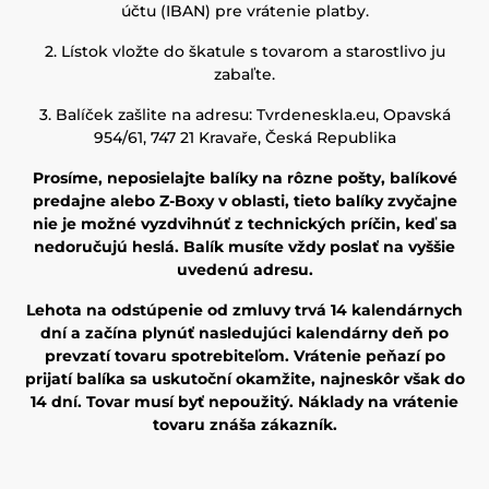
účtu (IBAN) pre vrátenie platby.
2. Lístok vložte do škatule s tovarom a starostlivo ju
zabaľte.
3. Balíček zašlite na adresu: Tvrdeneskla.eu, Opavská
954/61, 747 21 Kravaře, Česká Republika
Prosíme, neposielajte balíky na rôzne pošty, balíkové
predajne alebo Z-Boxy v oblasti, tieto balíky zvyčajne
nie je možné vyzdvihnúť z technických príčin, keď sa
nedoručujú heslá. Balík musíte vždy poslať na vyššie
uvedenú adresu.
Lehota na odstúpenie od zmluvy trvá 14 kalendárnych
dní a začína plynúť nasledujúci kalendárny deň po
prevzatí tovaru spotrebiteľom. Vrátenie peňazí po
prijatí balíka sa uskutoční okamžite, najneskôr však do
14 dní. Tovar musí byť nepoužitý. Náklady na vrátenie
tovaru znáša zákazník.