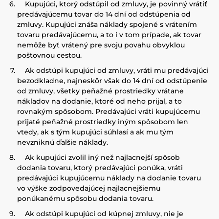
Kupujúci, ktorý odstúpil od zmluvy, je povinný vrátiť
predávajúcemu tovar do 14 dní od odstúpenia od
zmluvy. Kupujúci znáša náklady spojené s vrátením
tovaru predávajúcemu, a to i v tom prípade, ak tovar
nemôže byť vrátený pre svoju povahu obvyklou
poštovnou cestou.
Ak odstúpi kupujúci od zmluvy, vráti mu predávajúci
bezodkladne, najneskôr však do 14 dní od odstúpenie
od zmluvy, všetky peňažné prostriedky vrátane
nákladov na dodanie, ktoré od neho prijal, a to
rovnakým spôsobom. Predávajúci vráti kupujúcemu
prijaté peňažné prostriedky iným spôsobom len
vtedy, ak s tým kupujúci súhlasí a ak mu tým
nevzniknú ďalšie náklady.
Ak kupujúci zvolil iný než najlacnejší spôsob
dodania tovaru, ktorý predávajúci ponúka, vráti
predávajúci kupujúcemu náklady na dodanie tovaru
vo výške zodpovedajúcej najlacnejšiemu
ponúkanému spôsobu dodania tovaru.
Ak odstúpi kupujúci od kúpnej zmluvy, nie je