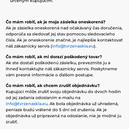
určeným kupujúcim.
Čo mám robiť, ak je moja zásielka oneskorená?
Ak je zásielka oneskorená nad očakávaný čas doručenia,
odporúča sa sledovať jej stav pomocou sledovacieho
čísla. Ak je oneskorenie značné, je najlepšie kontaktovať
náš zákaznícky servis (
info@tvrzenaskla.eu
).
Čo mám robiť, ak mi dorazí poškodený tovar?
Ak ste dostali poškodenú zásielku, prevezmite ju a
ihneď kontaktujte náš zákaznícky servis. Poskytneme
vám presné informácie o ďalšom postupe.
Čo mám robiť, ak chcem zrušiť objednávku?
Kupujúci môže zrušiť svoju objednávku do dvoch hodín
od jej zadania odoslaním e-mailu na
info@tvrzenaskla.eu
. Ak bola objednávka už uhradená,
peniaze budú vrátené do 5 dní od zrušenia. Ak je
objednávka už pripravená na odoslanie, nie je možné ju
zrušiť.