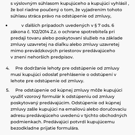
s výslovným súhlasom kupujúceho a kupujúci vyhlásil ,
že bol riadne poučený o tom, že vyjadrením tohoto
súhlasu stráca právo na odstúpenie od zmluvy,
v ďalších prípadoch uvedených v § 7 ods. 6
zákona č. 102/2014 Z.z. o ochrane spotrebiteľa pri
predaji tovaru alebo poskytovaní služieb na základe
zmluvy uzavretej na diaľku alebo zmluvy uzavretej
mimo prevádzkových priestorov predávajúceho
v znení nehorších predpisov.
Pre dodržanie lehoty pre odstúpenie od zmluvy
musí kupujúci odoslať prehlásenie o odstúpení v
lehote pre odstúpenie od zmluvy.
Pre odstúpenie od kúpnej zmluvy môže kupujúci
využiť vzorový formulár k odstúpeniu od zmluvy
poskytovaný predávajúcim. Odstúpenie od kúpnej
zmluvy zašle kupujúci na emailovú alebo doručovaciu
adresu predávajúceho uvedenú v týchto obchodných
podmienkach. Predávajúci potvrdí kupujúcemu
bezodkladne prijatie formulára.