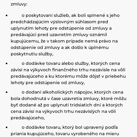
zmluvy:
o poskytovaní služieb, ak boli splnené s jeho
predchádzajúcim výslovným súhlasom pred
uplynutím lehoty pre odstúpenie od zmluvy a
predávajúci pred uzavretím zmluvy oznámil
kupujúcemu, že v takom prípade nemá právo na
odstúpenie od zmluvy a ak došlo k úplnému
poskytnutiu služby,
o dodávke tovaru alebo služby, ktorých cena
závisí na výkyvoch finančného trhu nezávisle na vôli
predávajúceho a ku ktorému môže dôjsť v priebehu
lehoty pre odstúpenie od zmluvy,
o dodaní alkoholických nápojov, ktorých cena
bola dohodnutá v čase uzavretia zmluvy, ktoré môžu
byť dodané až po uplynutí tridsiatich dní a ktorých
cena závisí na výkyvoch trhu nezávislých na vôli
predávajúceho,
o dodávke tovaru, ktorý bol upravený podľa
priania kupujúceho, tovaru vyrobeného na mieru