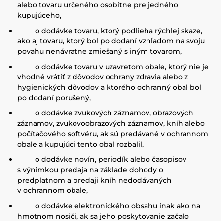
alebo tovaru určeného osobitne pre jedného
kupujúceho,
o dodávke tovaru, ktorý podlieha rýchlej skaze,
ako aj tovaru, ktorý bol po dodaní vzhľadom na svoju
povahu nenávratne zmiešaný s iným tovarom,
o dodávke tovaru v uzavretom obale, ktorý nie je
vhodné vrátiť z dôvodov ochrany zdravia alebo z
hygienických dôvodov a ktorého ochranný obal bol
po dodaní porušený,
o dodávke zvukových záznamov, obrazových
záznamov, zvukovoobrazových záznamov, kníh alebo
počítačového softvéru, ak sú predávané v ochrannom
obale a kupujúci tento obal rozbalil,
o dodávke novín, periodík alebo časopisov
s výnimkou predaja na základe dohody o
predplatnom a predaji kníh nedodávaných
v ochrannom obale,
o dodávke elektronického obsahu inak ako na
hmotnom nosiči, ak sa jeho poskytovanie začalo