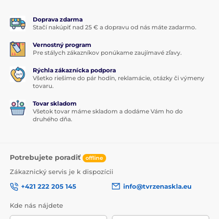
Doprava zdarma
Stačí nakúpiť nad 25 € a dopravu od nás máte zadarmo.
Vernostný program
Pre stálych zákazníkov ponúkame zaujímavé zľavy.
Rýchla zákaznícka podpora
Všetko riešime do pár hodín, reklamácie, otázky či výmeny
tovaru.
Tovar skladom
Všetok tovar máme skladom a dodáme Vám ho do
druhého dňa.
Potrebujete poradiť
offline
Zákaznický servis je k dispozícii
+421 222 205 145
info@tvrzenaskla.eu
Kde nás nájdete