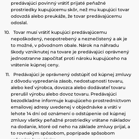
predávajúci povinný vrátiť prijaté peňažné
prostriedky kupujúcemu skôr, než mu kupujúci tovar
odovzdá alebo preukáže, že tovar predávajúcemu
odoslal.
Tovar musí vrátiť kupujúci predávajúcemu
nepoškodený, neopotrebený a neznečistený a ak je
to možné, v pôvodnom obale. Nárok na náhradu
škody vzniknutej na tovare je predávajúci oprávnený
jednostranne započítať proti nároku kupujúceho na
vrátenie kúpnej ceny.
Predávajúci je oprávnený odstúpiť od kúpnej zmluvy
z dôvodu vypredania zásob, nedostupnosti tovaru,
alebo keď výrobca, dovozca alebo dodávateľ tovaru
prerušil výrobu alebo dovoz tovaru. Predávajúci
bezodkladne informuje kupujúceho prostredníctvom
emailovej adresy uvedenej v objednávke a vráti v
lehote 14 dní od oznámení o odstúpenie od kúpnej
zmluvy všetky peňažné prostriedky vrátane nákladov
na dodanie, ktoré od neho na základe zmluvy prijal, a
to rovnakým spôsobom, poprípade spôsobom