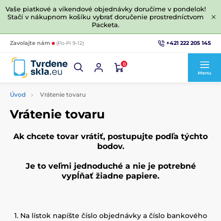
Vaše piatkové a víkendové objednávky doručíme v pondelok!
Stačí v nákupnom košíku vybrať doručenie prostredníctvom
Packeta.
+421 222 205 145
Zavolajte nám
(Po-Pi 9-12)
0
Menu
Úvod
Vrátenie tovaru
Vrátenie tovaru
Ak chcete tovar vrátiť, postupujte podľa týchto
bodov.
Je to veľmi jednoduché a nie je potrebné
vypĺňať žiadne papiere.
1. Na lístok napíšte číslo objednávky a číslo bankového